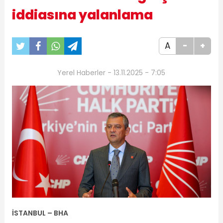
iddiasına yalanlama
A
-
+
Yerel Haberler - 13.11.2025 - 7:05
İSTANBUL – BHA