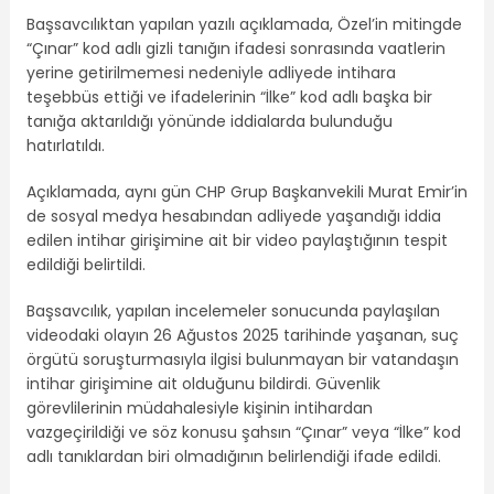
Başsavcılıktan yapılan yazılı açıklamada, Özel’in mitingde
“Çınar” kod adlı gizli tanığın ifadesi sonrasında vaatlerin
yerine getirilmemesi nedeniyle adliyede intihara
teşebbüs ettiği ve ifadelerinin “İlke” kod adlı başka bir
tanığa aktarıldığı yönünde iddialarda bulunduğu
hatırlatıldı.
Açıklamada, aynı gün CHP Grup Başkanvekili Murat Emir’in
de sosyal medya hesabından adliyede yaşandığı iddia
edilen intihar girişimine ait bir video paylaştığının tespit
edildiği belirtildi.
Başsavcılık, yapılan incelemeler sonucunda paylaşılan
videodaki olayın 26 Ağustos 2025 tarihinde yaşanan, suç
örgütü soruşturmasıyla ilgisi bulunmayan bir vatandaşın
intihar girişimine ait olduğunu bildirdi. Güvenlik
görevlilerinin müdahalesiyle kişinin intihardan
vazgeçirildiği ve söz konusu şahsın “Çınar” veya “İlke” kod
adlı tanıklardan biri olmadığının belirlendiği ifade edildi.