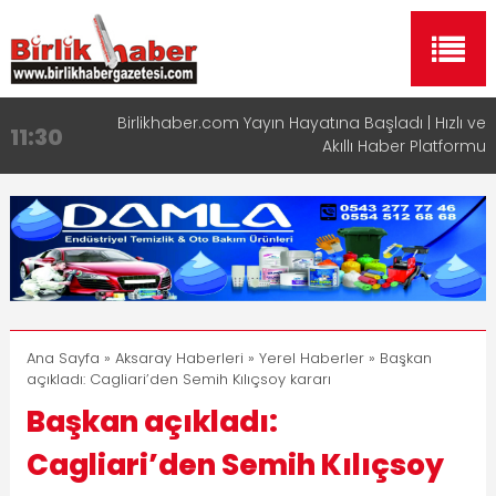
Birlikhaber.com Yayın Hayatına Başladı | Hızlı ve
11:30
Akıllı Haber Platformu
Taşımacılıkta Dijital Devrim: Rota Sepetim
13:33
Aksaray OSB Bölge Müdürü Makam Koltuğunu
17:15
Çocuklara Bıraktı
Aksaray Esnaf Rehberi ile Google ve Yapay Zeka
16:00
Aramalarında Öne Çıkın
Aksaray Esnaf Rehberi Hizmete Girdi
8:23
Ana Sayfa
»
Aksaray Haberleri
»
Yerel Haberler
» Başkan
açıkladı: Cagliari’den Semih Kılıçsoy kararı
Başkan açıkladı:
Cagliari’den Semih Kılıçsoy