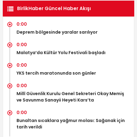
BirlikHaber Güncel Haber Akışı
0:00
Deprem bölgesinde yaralar sarılıyor
0:00
Malatya’da Kültür Yolu Festivali başladı
0:00
YKS tercih maratonunda son günler
0:00
Millî Güvenlik Kurulu Genel Sekreteri Okay Memiş
ve Savunma Sanayii Heyeti Kars’ta
0:00
Bunaltan sıcaklara yağmur molası: Sağanak için
tarih verildi