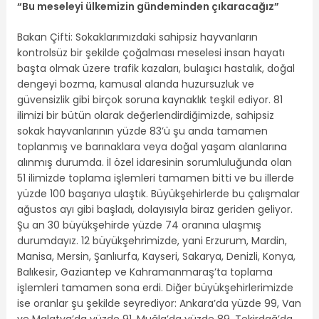
“Bu meseleyi ülkemizin gündeminden çıkaracağız”
Bakan Çifti: Sokaklarımızdaki sahipsiz hayvanların
kontrolsüz bir şekilde çoğalması meselesi insan hayatı
başta olmak üzere trafik kazaları, bulaşıcı hastalık, doğal
dengeyi bozma, kamusal alanda huzursuzluk ve
güvensizlik gibi birçok soruna kaynaklık teşkil ediyor. 81
ilimizi bir bütün olarak değerlendirdiğimizde, sahipsiz
sokak hayvanlarının yüzde 83’ü şu anda tamamen
toplanmış ve barınaklara veya doğal yaşam alanlarına
alınmış durumda. İl özel idaresinin sorumluluğunda olan
51 ilimizde toplama işlemleri tamamen bitti ve bu illerde
yüzde 100 başarıya ulaştık. Büyükşehirlerde bu çalışmalar
ağustos ayı gibi başladı, dolayısıyla biraz geriden geliyor.
Şu an 30 büyükşehirde yüzde 74 oranına ulaşmış
durumdayız. 12 büyükşehrimizde, yani Erzurum, Mardin,
Manisa, Mersin, Şanlıurfa, Kayseri, Sakarya, Denizli, Konya,
Balıkesir, Gaziantep ve Kahramanmaraş’ta toplama
işlemleri tamamen sona erdi. Diğer büyükşehirlerimizde
ise oranlar şu şekilde seyrediyor: Ankara’da yüzde 99, Van
ve Malatya’da yüzde 91, Muğla’da yüzde 89, Tekirdağ’da