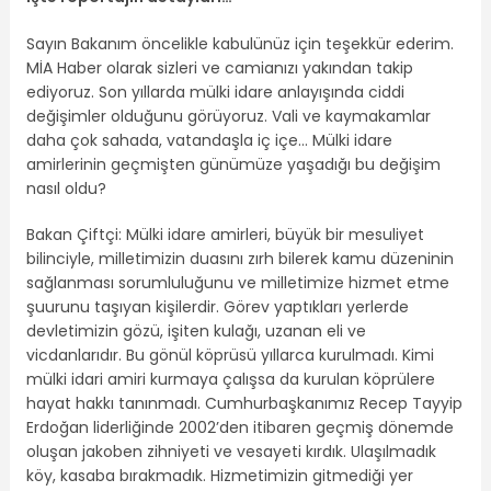
Sayın Bakanım öncelikle kabulünüz için teşekkür ederim.
MİA Haber olarak sizleri ve camianızı yakından takip
ediyoruz. Son yıllarda mülki idare anlayışında ciddi
değişimler olduğunu görüyoruz. Vali ve kaymakamlar
daha çok sahada, vatandaşla iç içe… Mülki idare
amirlerinin geçmişten günümüze yaşadığı bu değişim
nasıl oldu?
Bakan Çiftçi: Mülki idare amirleri, büyük bir mesuliyet
bilinciyle, milletimizin duasını zırh bilerek kamu düzeninin
sağlanması sorumluluğunu ve milletimize hizmet etme
şuurunu taşıyan kişilerdir. Görev yaptıkları yerlerde
devletimizin gözü, işiten kulağı, uzanan eli ve
vicdanlarıdır. Bu gönül köprüsü yıllarca kurulmadı. Kimi
mülki idari amiri kurmaya çalışsa da kurulan köprülere
hayat hakkı tanınmadı. Cumhurbaşkanımız Recep Tayyip
Erdoğan liderliğinde 2002’den itibaren geçmiş dönemde
oluşan jakoben zihniyeti ve vesayeti kırdık. Ulaşılmadık
köy, kasaba bırakmadık. Hizmetimizin gitmediği yer