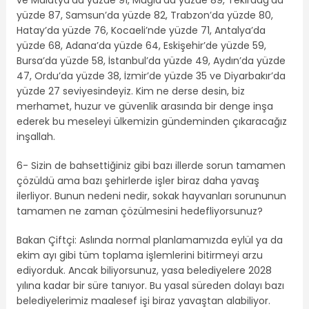
yüzde 87, Samsun’da yüzde 82, Trabzon’da yüzde 80,
Hatay’da yüzde 76, Kocaeli’nde yüzde 71, Antalya’da
yüzde 68, Adana’da yüzde 64, Eskişehir’de yüzde 59,
Bursa’da yüzde 58, İstanbul’da yüzde 49, Aydın’da yüzde
47, Ordu’da yüzde 38, İzmir’de yüzde 35 ve Diyarbakır’da
yüzde 27 seviyesindeyiz. Kim ne derse desin, biz
merhamet, huzur ve güvenlik arasında bir denge inşa
ederek bu meseleyi ülkemizin gündeminden çıkaracağız
inşallah.
6- Sizin de bahsettiğiniz gibi bazı illerde sorun tamamen
çözüldü ama bazı şehirlerde işler biraz daha yavaş
ilerliyor. Bunun nedeni nedir, sokak hayvanları sorununun
tamamen ne zaman çözülmesini hedefliyorsunuz?
Bakan Çiftçi: Aslında normal planlamamızda eylül ya da
ekim ayı gibi tüm toplama işlemlerini bitirmeyi arzu
ediyorduk. Ancak biliyorsunuz, yasa belediyelere 2028
yılına kadar bir süre tanıyor. Bu yasal süreden dolayı bazı
belediyelerimiz maalesef işi biraz yavaştan alabiliyor.