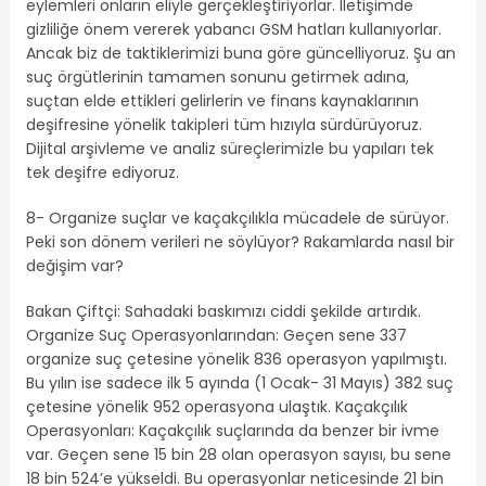
eylemleri onların eliyle gerçekleştiriyorlar. İletişimde
gizliliğe önem vererek yabancı GSM hatları kullanıyorlar.
Ancak biz de taktiklerimizi buna göre güncelliyoruz. Şu an
suç örgütlerinin tamamen sonunu getirmek adına,
suçtan elde ettikleri gelirlerin ve finans kaynaklarının
deşifresine yönelik takipleri tüm hızıyla sürdürüyoruz.
Dijital arşivleme ve analiz süreçlerimizle bu yapıları tek
tek deşifre ediyoruz.
8- Organize suçlar ve kaçakçılıkla mücadele de sürüyor.
Peki son dönem verileri ne söylüyor? Rakamlarda nasıl bir
değişim var?
Bakan Çiftçi: Sahadaki baskımızı ciddi şekilde artırdık.
Organize Suç Operasyonlarından: Geçen sene 337
organize suç çetesine yönelik 836 operasyon yapılmıştı.
Bu yılın ise sadece ilk 5 ayında (1 Ocak- 31 Mayıs) 382 suç
çetesine yönelik 952 operasyona ulaştık. Kaçakçılık
Operasyonları: Kaçakçılık suçlarında da benzer bir ivme
var. Geçen sene 15 bin 28 olan operasyon sayısı, bu sene
18 bin 524’e yükseldi. Bu operasyonlar neticesinde 21 bin