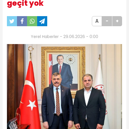
geçit yok
A
-
+
Yerel Haberler - 29.06.2026 - 0:00