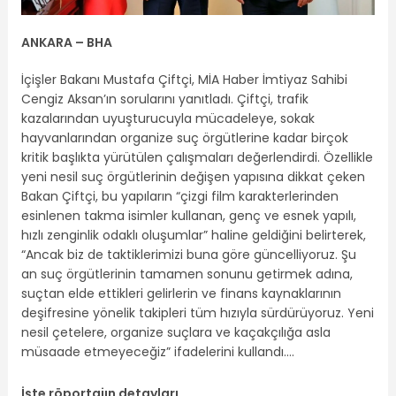
ANKARA – BHA
İçişler Bakanı Mustafa Çiftçi, MİA Haber İmtiyaz Sahibi
Cengiz Aksan’ın sorularını yanıtladı. Çiftçi, trafik
kazalarından uyuşturucuyla mücadeleye, sokak
hayvanlarından organize suç örgütlerine kadar birçok
kritik başlıkta yürütülen çalışmaları değerlendirdi. Özellikle
yeni nesil suç örgütlerinin değişen yapısına dikkat çeken
Bakan Çiftçi, bu yapıların “çizgi film karakterlerinden
esinlenen takma isimler kullanan, genç ve esnek yapılı,
hızlı zenginlik odaklı oluşumlar” haline geldiğini belirterek,
“Ancak biz de taktiklerimizi buna göre güncelliyoruz. Şu
an suç örgütlerinin tamamen sonunu getirmek adına,
suçtan elde ettikleri gelirlerin ve finans kaynaklarının
deşifresine yönelik takipleri tüm hızıyla sürdürüyoruz. Yeni
nesil çetelere, organize suçlara ve kaçakçılığa asla
müsaade etmeyeceğiz” ifadelerini kullandı….
İşte röportajın detayları…