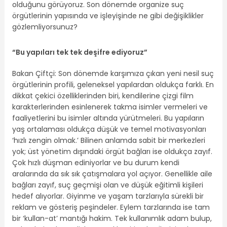
olduğunu görüyoruz. Son dönemde organize suç
örgütlerinin yapısında ve işleyişinde ne gibi değişiklikler
gözlemliyorsunuz?
“Bu yapıları tek tek deşifre ediyoruz”
Bakan Çiftçi: Son dönemde karşımıza çıkan yeni nesil suç
örgütlerinin profili, geleneksel yapılardan oldukça farklı. En
dikkat çekici özelliklerinden biri, kendilerine çizgi film
karakterlerinden esinlenerek takma isimler vermeleri ve
faaliyetlerini bu isimler altında yürütmeleri. Bu yapıların
yaş ortalaması oldukça düşük ve temel motivasyonları
‘hızlı zengin olmak.’ Bilinen anlamda sabit bir merkezleri
yok; üst yönetim dışındaki örgüt bağları ise oldukça zayıf.
Çok hızlı düşman ediniyorlar ve bu durum kendi
aralarında da sık sık çatışmalara yol açıyor. Genellikle aile
bağları zayıf, suç geçmişi olan ve düşük eğitimli kişileri
hedef alıyorlar. Giyinme ve yaşam tarzlarıyla sürekli bir
reklam ve gösteriş peşindeler. Eylem tarzlarında ise tam
bir ‘kullan-at’ mantığı hakim. Tek kullanımlık adam bulup,