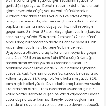
8,5 milyonuna işlem yapıldı. İşlem sayılarının yüzde 16,4
gerilediğini görüyoruz. Denetim sayımız daha fazla ancak
işlem sayımızda düşüş var. Bu veri, sürücülerimizin
kurallara artık daha fazla uyduğunu ve riayet ettiğini
açıkça gösteriyor. Hız, alkol ve uyuşturucu gibi kritik ihlal
başlıklarının tamamında düşüş var. Hız ihlali sebebiyle
geçen sene 2 milyon 874 bin kişiye işlem yapılmışken, bu
sene bu sayı yüzde 25 azalarak 2 milyon 142 bine düştü.
Alkollü araç kullanmaktan dolayı bir önceki sene 108 bin
kişiye işlem yapılmıştı, bu sene 90 bine geriledi.
Uyuşturucu etkisinde araç kullananların sayısı ise geçen
sene 2 bin 103 iken bu sene 1 bin 879’a düştü. Örneğin,
makas atma eylemi yüzde 93 oranında azaldı. Hız
oranlarına dikkat etme yüzde 55, dur ihtarına uymama
yüzde 52, kask takmama yüzde 36, sürücü belgesiz araç
kullanma yüzde 33,7, cep telefonu kullanımı yüzde 32,6,
kırmızı ışık ihlalleri yüzde 12 ve alkollü araç kullanma yüzde
10,3 oranında azaldı. Trafik kurallarına uyulması için biz
kolluk olarak üzerimize düşen ne varsa yapacağız. Devlet
vatandaşına tuzak kurmaz ilkesiyle, vatandaşlarımızın
yanında olmaya onlara yol göstermeye devam edeceğiz.