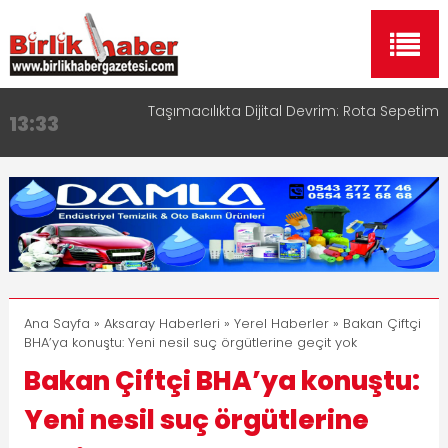
Aksaray OSB Bölge Müdürü Makam Koltuğunu
17:15
Çocuklara Bıraktı
Aksaray Esnaf Rehberi ile Google ve Yapay Zeka
16:00
Aramalarında Öne Çıkın
Aksaray Esnaf Rehberi Hizmete Girdi
8:23
Birlikhaber.com Yayın Hayatına Başladı | Hızlı ve
11:30
Akıllı Haber Platformu
Taşımacılıkta Dijital Devrim: Rota Sepetim
13:33
Ana Sayfa
»
Aksaray Haberleri
»
Yerel Haberler
» Bakan Çiftçi
BHA’ya konuştu: Yeni nesil suç örgütlerine geçit yok
Bakan Çiftçi BHA’ya konuştu:
Yeni nesil suç örgütlerine