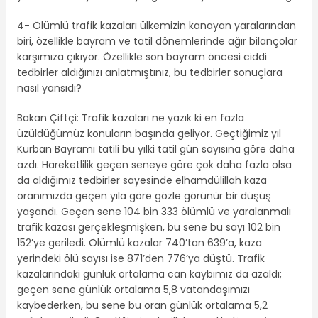
4- Ölümlü trafik kazaları ülkemizin kanayan yaralarından
biri, özellikle bayram ve tatil dönemlerinde ağır bilançolar
karşımıza çıkıyor. Özellikle son bayram öncesi ciddi
tedbirler aldığınızı anlatmıştınız, bu tedbirler sonuçlara
nasıl yansıdı?
Bakan Çiftçi: Trafik kazaları ne yazık ki en fazla
üzüldüğümüz konuların başında geliyor. Geçtiğimiz yıl
Kurban Bayramı tatili bu yılki tatil gün sayısına göre daha
azdı. Hareketlilik geçen seneye göre çok daha fazla olsa
da aldığımız tedbirler sayesinde elhamdülillah kaza
oranımızda geçen yıla göre gözle görünür bir düşüş
yaşandı. Geçen sene 104 bin 333 ölümlü ve yaralanmalı
trafik kazası gerçekleşmişken, bu sene bu sayı 102 bin
152’ye geriledi. Ölümlü kazalar 740’tan 639’a, kaza
yerindeki ölü sayısı ise 871’den 776’ya düştü. Trafik
kazalarındaki günlük ortalama can kaybımız da azaldı;
geçen sene günlük ortalama 5,8 vatandaşımızı
kaybederken, bu sene bu oran günlük ortalama 5,2