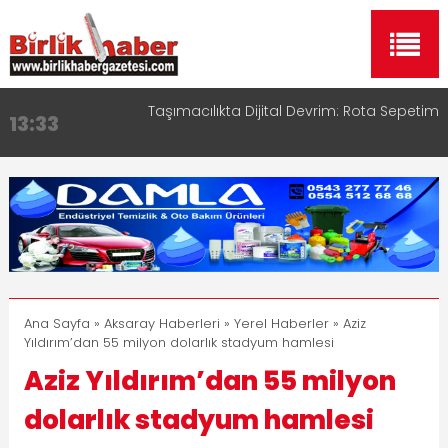
Taşımacılıkta Dijital Devrim: Rota Sepetim
13:33
Aksaray OSB Bölge Müdürü Makam Koltuğunu
17:15
Çocuklara Bıraktı
Aksaray Esnaf Rehberi ile Google ve Yapay Zeka
16:00
Aramalarında Öne Çıkın
Aksaray Esnaf Rehberi Hizmete Girdi
8:23
Birlikhaber.com Yayın Hayatına Başladı | Hızlı ve
11:30
Akıllı Haber Platformu
Ana Sayfa
»
Aksaray Haberleri
»
Yerel Haberler
» Aziz
Yıldırım’dan 55 milyon dolarlık stadyum hamlesi
Aziz Yıldırım’dan 55 milyon
dolarlık stadyum hamlesi