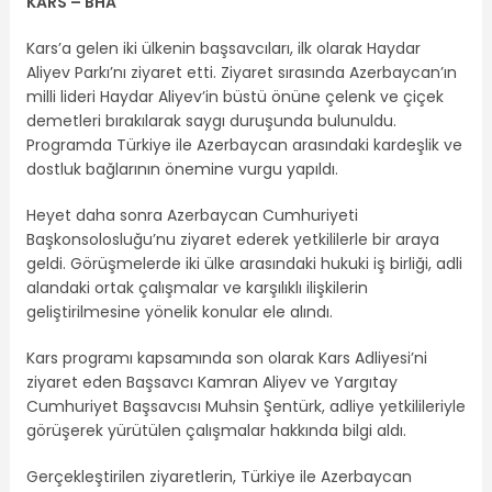
KARS – BHA
Kars’a gelen iki ülkenin başsavcıları, ilk olarak Haydar
Aliyev Parkı’nı ziyaret etti. Ziyaret sırasında Azerbaycan’ın
milli lideri Haydar Aliyev’in büstü önüne çelenk ve çiçek
demetleri bırakılarak saygı duruşunda bulunuldu.
Programda Türkiye ile Azerbaycan arasındaki kardeşlik ve
dostluk bağlarının önemine vurgu yapıldı.
Heyet daha sonra Azerbaycan Cumhuriyeti
Başkonsolosluğu’nu ziyaret ederek yetkililerle bir araya
geldi. Görüşmelerde iki ülke arasındaki hukuki iş birliği, adli
alandaki ortak çalışmalar ve karşılıklı ilişkilerin
geliştirilmesine yönelik konular ele alındı.
Kars programı kapsamında son olarak Kars Adliyesi’ni
ziyaret eden Başsavcı Kamran Aliyev ve Yargıtay
Cumhuriyet Başsavcısı Muhsin Şentürk, adliye yetkilileriyle
görüşerek yürütülen çalışmalar hakkında bilgi aldı.
Gerçekleştirilen ziyaretlerin, Türkiye ile Azerbaycan