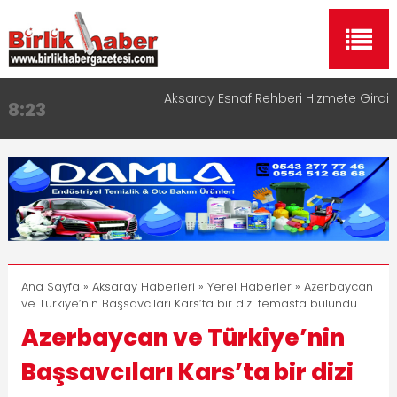
Aksaray Esnaf Rehberi Hizmete Girdi
8:23
Birlikhaber.com Yayın Hayatına Başladı | Hızlı ve
11:30
Akıllı Haber Platformu
Taşımacılıkta Dijital Devrim: Rota Sepetim
13:33
Aksaray OSB Bölge Müdürü Makam Koltuğunu
17:15
Çocuklara Bıraktı
Aksaray Esnaf Rehberi ile Google ve Yapay Zeka
16:00
Aramalarında Öne Çıkın
Ana Sayfa
»
Aksaray Haberleri
»
Yerel Haberler
» Azerbaycan
ve Türkiye’nin Başsavcıları Kars’ta bir dizi temasta bulundu
Azerbaycan ve Türkiye’nin
Başsavcıları Kars’ta bir dizi