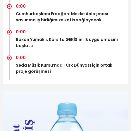
0:00
Cumhurbaşkanı Erdoğan: Mekke Anlaşması
savunma iş birliğimize katkı sağlayacak
0:00
Bakan Yumaklı, Kars’ta GEKİS’in ilk uygulamasını
başlattı
0:00
Səda Müzik Kursu’nda Türk Dünyası için ortak
proje görüşmesi