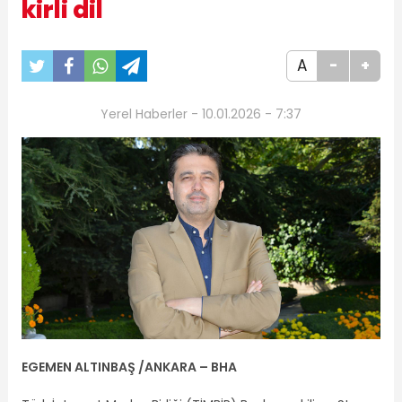
kirli dil
A
-
+
Yerel Haberler - 10.01.2026 - 7:37
EGEMEN ALTINBAŞ /ANKARA –
BHA