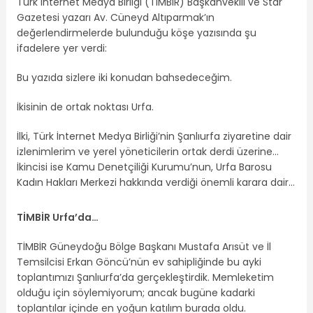
Türk İnternet Medya Birliği (TİMBİR) Başkanvekili ve Star
Gazetesi yazarı Av. Cüneyd Altıparmak’ın
değerlendirmelerde bulunduğu köşe yazısında şu
ifadelere yer verdi:
Bu yazıda sizlere iki konudan bahsedeceğim.
İkisinin de ortak noktası Urfa.
İlki, Türk İnternet Medya Birliği’nin Şanlıurfa ziyaretine dair
izlenimlerim ve yerel yöneticilerin ortak derdi üzerine…
İkincisi ise Kamu Denetçiliği Kurumu’nun, Urfa Barosu
Kadın Hakları Merkezi hakkında verdiği önemli karara dair…
TİMBİR Urfa’da…
TİMBİR Güneydoğu Bölge Başkanı Mustafa Arısüt ve İl
Temsilcisi Erkan Göncü’nün ev sahipliğinde bu ayki
toplantımızı Şanlıurfa’da gerçekleştirdik. Memleketim
olduğu için söylemiyorum; ancak bugüne kadarki
toplantılar içinde en yoğun katılım burada oldu.