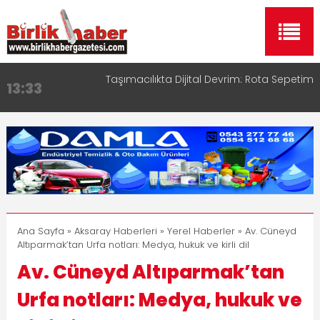
Aksaray OSB Bölge Müdürü Makam Koltuğunu
17:15
Çocuklara Bıraktı
Aksaray Esnaf Rehberi ile Google ve Yapay Zeka
16:00
Aramalarında Öne Çıkın
Aksaray Esnaf Rehberi Hizmete Girdi
8:23
Birlikhaber.com Yayın Hayatına Başladı | Hızlı ve
11:30
Akıllı Haber Platformu
Taşımacılıkta Dijital Devrim: Rota Sepetim
13:33
Ana Sayfa
»
Aksaray Haberleri
»
Yerel Haberler
» Av. Cüneyd
Altıparmak’tan Urfa notları: Medya, hukuk ve kirli dil
Av. Cüneyd Altıparmak’tan
Urfa notları: Medya, hukuk ve