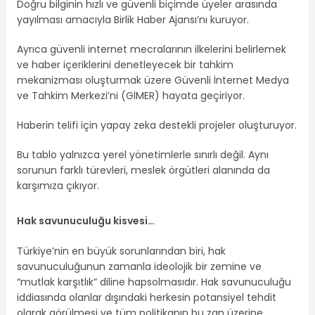
Doğru bilginin hızlı ve güvenli biçimde üyeler arasında
yayılması amacıyla Birlik Haber Ajansı’nı kuruyor.
Ayrıca güvenli internet mecralarının ilkelerini belirlemek
ve haber içeriklerini denetleyecek bir tahkim
mekanizması oluşturmak üzere Güvenli İnternet Medya
ve Tahkim Merkezi’ni (GİMER) hayata geçiriyor.
Haberin telifi için yapay zeka destekli projeler oluşturuyor.
Bu tablo yalnızca yerel yönetimlerle sınırlı değil. Aynı
sorunun farklı türevleri, meslek örgütleri alanında da
karşımıza çıkıyor.
Hak savunuculuğu kisvesi…
Türkiye’nin en büyük sorunlarından biri, hak
savunuculuğunun zamanla ideolojik bir zemine ve
“mutlak karşıtlık” diline hapsolmasıdır. Hak savunuculuğu
iddiasında olanlar dışındaki herkesin potansiyel tehdit
olarak görülmesi ve tüm politikanın bu zan üzerine