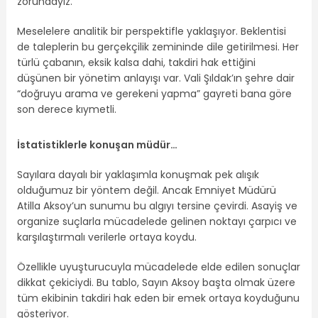
zorundayız.”
Meselelere analitik bir perspektifle yaklaşıyor. Beklentisi
de taleplerin bu gerçekçilik zemininde dile getirilmesi. Her
türlü çabanın, eksik kalsa dahi, takdiri hak ettiğini
düşünen bir yönetim anlayışı var. Vali Şıldak’ın şehre dair
“doğruyu arama ve gerekeni yapma” gayreti bana göre
son derece kıymetli.
İstatistiklerle konuşan müdür…
Sayılara dayalı bir yaklaşımla konuşmak pek alışık
olduğumuz bir yöntem değil. Ancak Emniyet Müdürü
Atilla Aksoy’un sunumu bu algıyı tersine çevirdi. Asayiş ve
organize suçlarla mücadelede gelinen noktayı çarpıcı ve
karşılaştırmalı verilerle ortaya koydu.
Özellikle uyuşturucuyla mücadelede elde edilen sonuçlar
dikkat çekiciydi. Bu tablo, Sayın Aksoy başta olmak üzere
tüm ekibinin takdiri hak eden bir emek ortaya koyduğunu
gösteriyor.