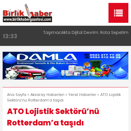
Taşımacılıkta Dijital Devrim: Rota Sepetim
13:33
Aksaray OSB Bölge Müdürü Makam Koltuğunu
17:15
Çocuklara Bıraktı
Aksaray Esnaf Rehberi ile Google ve Yapay Zeka
16:00
Aramalarında Öne Çıkın
Aksaray Esnaf Rehberi Hizmete Girdi
8:23
Birlikhaber.com Yayın Hayatına Başladı | Hızlı ve
11:30
Akıllı Haber Platformu
Ana Sayfa
»
Aksaray Haberleri
»
Yerel Haberler
» ATO Lojistik
Sektörü’nü Rotterdam’a taşıdı
ATO Lojistik Sektörü’nü
Rotterdam’a taşıdı