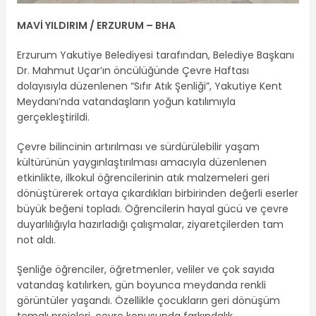
MAVİ YILDIRIM / ERZURUM – BHA
Erzurum Yakutiye Belediyesi tarafından, Belediye Başkanı
Dr. Mahmut Uçar’ın öncülüğünde Çevre Haftası
dolayısıyla düzenlenen “Sıfır Atık Şenliği”, Yakutiye Kent
Meydanı’nda vatandaşların yoğun katılımıyla
gerçekleştirildi.
Çevre bilincinin artırılması ve sürdürülebilir yaşam
kültürünün yaygınlaştırılması amacıyla düzenlenen
etkinlikte, ilkokul öğrencilerinin atık malzemeleri geri
dönüştürerek ortaya çıkardıkları birbirinden değerli eserler
büyük beğeni topladı. Öğrencilerin hayal gücü ve çevre
duyarlılığıyla hazırladığı çalışmalar, ziyaretçilerden tam
not aldı.
Şenliğe öğrenciler, öğretmenler, veliler ve çok sayıda
vatandaş katılırken, gün boyunca meydanda renkli
görüntüler yaşandı. Özellikle çocukların geri dönüşüm
temalı projeleri, çevre konusunda farkındalık