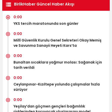
BirlikHaber Güncel Haber Akışı
0:00
YKS tercih maratonunda son günler
0:00
Millî Güvenlik Kurulu Genel Sekreteri Okay Memiş
ve Savunma Sanayii Heyeti Kars’ta
0:00
Bunaltan sıcaklara yağmur molası: Sağanak için
tarih verildi
0:00
Ceylanpınar-Kızıltepe yolunda çalışmalar hızla
sürüyor
0:00
Yeşilay’dan göçmen gençleri bağımlılık
risklerinden koruyacak uluslararası model