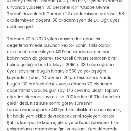
Aksaray Üniversitesi’nde (ASÜ) son bir yıl içinde akademik
unvanda yükselen 130 personel için “Cübbe Giyme
Töreni” düzenlendi. Törende 22 akademisyen profesör, 58
akademisyen doçent, 50 akademisyen de Dr. Öğr. Üyesi
cübbesi giydi.
Törende 2015-2023 yılları arasına dair genel bir
değerlendirmede bulunan Rektör Şahin, fiziki olarak
eksiklerini tamamlayan ASÜ’nün akademik personel
bakımından da giderek tecrübeli üniversitelerden birisi
haline geldiğini belirtti. Mayıs 2015’te 330 olan öğretim
üyesi sayısının bugün itibariyle 550’ye yaklaştığını
kaydeden Şahin, “O dönem 20 profesörümüz vardı,
bugün 130 profesörümüz var; o dönem 70 civarında
doçentimiz vardı, bugün sayı 170 civarına ulaştı; toplam
öğretim elemanı sayımız ise 700’lerden 900’ler bandına
geldi” dedi. Kısa süre sonra görev süresinin
tamamlanacağını ve ASÜ’yü fiziki eksikleri tamamlanmış
bir halde yeni ekibe devredeceklerini söyleyen Rektör
Şahin, kampüste kaba işçilik diye adlandırılabilecek fiziki
çalışmaların tamamlandığını vurguladı. Yeni dönemde