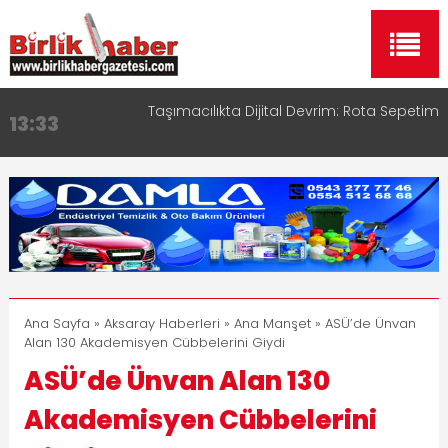
Aksaray OSB Bölge Müdürü Makam Koltuğunu
17:15
Çocuklara Bıraktı
Aksaray Esnaf Rehberi ile Google ve Yapay Zeka
16:00
Aramalarında Öne Çıkın
Aksaray Esnaf Rehberi Hizmete Girdi
8:23
Birlikhaber.com Yayın Hayatına Başladı | Hızlı ve
11:30
Akıllı Haber Platformu
Taşımacılıkta Dijital Devrim: Rota Sepetim
13:33
Ana Sayfa
»
Aksaray Haberleri
»
Ana Manşet
» ASÜ’de Ünvan
Alan 130 Akademisyen Cübbelerini Giydi
ASÜ’de Ünvan Alan 130
Akademisyen Cübbelerini