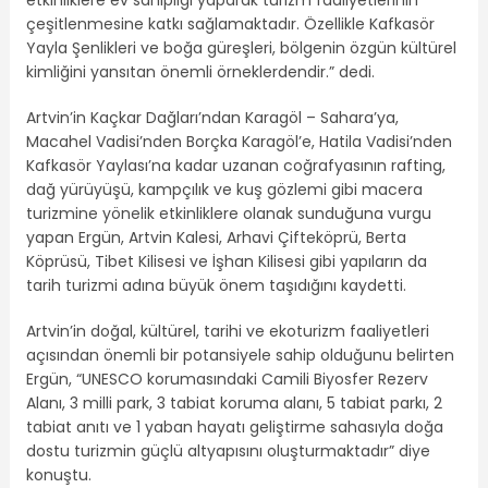
çeşitlenmesine katkı sağlamaktadır. Özellikle Kafkasör
Yayla Şenlikleri ve boğa güreşleri, bölgenin özgün kültürel
kimliğini yansıtan önemli örneklerdendir.” dedi.
Artvin’in Kaçkar Dağları’ndan Karagöl – Sahara’ya,
Macahel Vadisi’nden Borçka Karagöl’e, Hatila Vadisi’nden
Kafkasör Yaylası’na kadar uzanan coğrafyasının rafting,
dağ yürüyüşü, kampçılık ve kuş gözlemi gibi macera
turizmine yönelik etkinliklere olanak sunduğuna vurgu
yapan Ergün, Artvin Kalesi, Arhavi Çifteköprü, Berta
Köprüsü, Tibet Kilisesi ve İşhan Kilisesi gibi yapıların da
tarih turizmi adına büyük önem taşıdığını kaydetti.
Artvin’in doğal, kültürel, tarihi ve ekoturizm faaliyetleri
açısından önemli bir potansiyele sahip olduğunu belirten
Ergün, “UNESCO korumasındaki Camili Biyosfer Rezerv
Alanı, 3 milli park, 3 tabiat koruma alanı, 5 tabiat parkı, 2
tabiat anıtı ve 1 yaban hayatı geliştirme sahasıyla doğa
dostu turizmin güçlü altyapısını oluşturmaktadır” diye
konuştu.