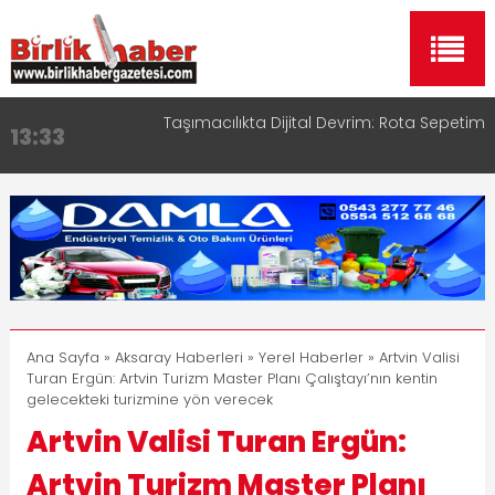
Taşımacılıkta Dijital Devrim: Rota Sepetim
13:33
Aksaray OSB Bölge Müdürü Makam Koltuğunu
17:15
Çocuklara Bıraktı
Aksaray Esnaf Rehberi ile Google ve Yapay Zeka
16:00
Aramalarında Öne Çıkın
Aksaray Esnaf Rehberi Hizmete Girdi
8:23
Birlikhaber.com Yayın Hayatına Başladı | Hızlı ve
11:30
Akıllı Haber Platformu
Ana Sayfa
»
Aksaray Haberleri
»
Yerel Haberler
» Artvin Valisi
Turan Ergün: Artvin Turizm Master Planı Çalıştayı’nın kentin
gelecekteki turizmine yön verecek
Artvin Valisi Turan Ergün:
Artvin Turizm Master Planı