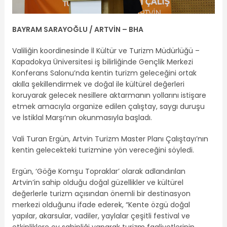
BAYRAM SARAYOĞLU / ARTVİN – BHA
Valiliğin koordinesinde İl Kültür ve Turizm Müdürlüğü –
Kapadokya Üniversitesi iş bilirliğinde Gençlik Merkezi
Konferans Salonu’nda kentin turizm geleceğini ortak
akılla şekillendirmek ve doğal ile kültürel değerleri
koruyarak gelecek nesillere aktarmanın yollarını istişare
etmek amacıyla organize edilen çalıştay, saygı duruşu
ve İstiklal Marşı’nın okunmasıyla başladı.
Vali Turan Ergün, Artvin Turizm Master Planı Çalıştayı’nın
kentin gelecekteki turizmine yön vereceğini söyledi.
Ergün, ‘Göğe Komşu Topraklar’ olarak adlandırılan
Artvin’in sahip olduğu doğal güzellikler ve kültürel
değerlerle turizm açısından önemli bir destinasyon
merkezi olduğunu ifade ederek, “Kente özgü doğal
yapılar, akarsular, vadiler, yaylalar çeşitli festival ve
etkinliklere ev sahipliği yaparak turizm faaliyetlerinin