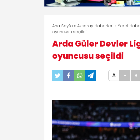
Ana Sayfa
»
Aksaray Haberleri
»
Yerel Habe
oyuncusu seçildi
Arda Güler Devler L
oyuncusu seçildi
A
-
+