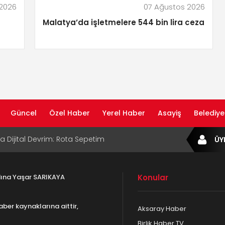
 2026
07 Ağustos 2026
Malatya’da işletmelere 544 bin lira ceza
Güncel
Özel Haber
Yerel Haber
Asayiş
Belediye
ta Dijital Devrim: Rota Sepetim
ÜY
B Bölge Müdürü Makam Koltuğunu
ıraktı
adına Yaşar SARIKAYA
Konular
af Rehberi ile Google ve Yapay Zeka
da Öne Çıkın
aber kaynaklarına aittir,
Aksaray Haber
af Rehberi Hizmete Girdi
Birlik Haber TV