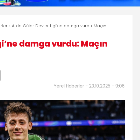
rler
» Arda Güler Devler Ligi’ne damga vurdu: Maçın
igi’ne damga vurdu: Maçın
Yerel Haberler - 23.10.2025 - 9:06