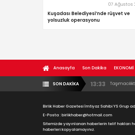
07 Ağustos
Kuşadası Belediyesi’nde rüşvet ve
yolsuzluk operasyonu
Anasayfa
Son Dakika
EKONOMİ
13:33
Taşımacılık
SON DAKİKA
Yazarlar
Diğer
17:15
Aksaray OS
Çocuklara B
Birlik Haber Gazetesi İmtiyaz Sahibi YS Grup 
16:00
Aksaray Esn
E-Posta : birlikhaber@hotmail.com
Aramaların
Sitemizde yayınlanan haberlerin telif hakları h
8:23
Aksaray Esn
haberleri kopyalamayınız.