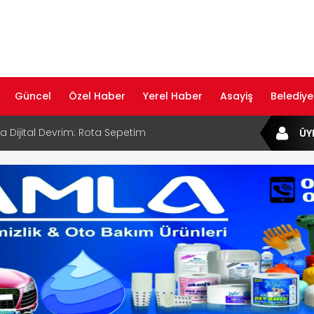
Güncel
Özel Haber
Yerel Haber
Asayiş
Belediye
ta Dijital Devrim: Rota Sepetim
ÜY
B Bölge Müdürü Makam Koltuğunu
ıraktı
af Rehberi ile Google ve Yapay Zeka
da Öne Çıkın
af Rehberi Hizmete Girdi
com Yayın Hayatına Başladı | Hızlı ve Akıllı
formu