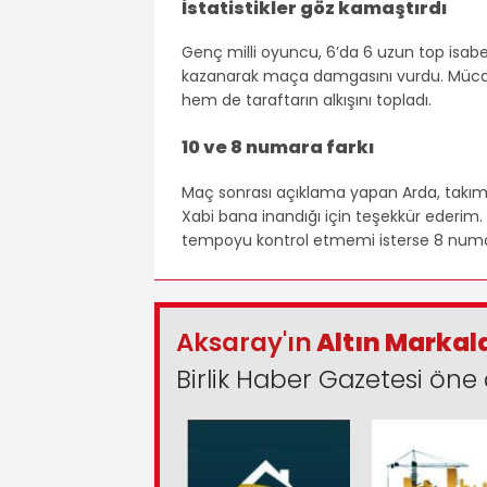
İstatistikler göz kamaştırdı
Genç milli oyuncu, 6’da 6 uzun top isabe
kazanarak maça damgasını vurdu. Mücad
hem de taraftarın alkışını topladı.
10 ve 8 numara farkı
Maç sonrası açıklama yapan Arda, takımd
Xabi bana inandığı için teşekkür ederi
tempoyu kontrol etmemi isterse 8 numara
Aksaray'ın
Altın Markal
Birlik Haber Gazetesi öne 