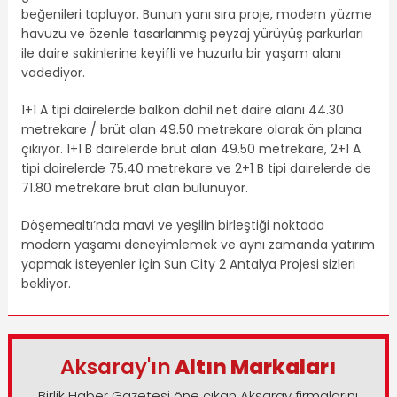
beğenileri topluyor. Bunun yanı sıra proje, modern yüzme
havuzu ve özenle tasarlanmış peyzaj yürüyüş parkurları
ile daire sakinlerine keyifli ve huzurlu bir yaşam alanı
vadediyor.
1+1 A tipi dairelerde balkon dahil net daire alanı 44.30
metrekare / brüt alan 49.50 metrekare olarak ön plana
çıkıyor. 1+1 B dairelerde brüt alan 49.50 metrekare, 2+1 A
tipi dairelerde 75.40 metrekare ve 2+1 B tipi dairelerde de
71.80 metrekare brüt alan bulunuyor.
Döşemealtı’nda mavi ve yeşilin birleştiği noktada
modern yaşamı deneyimlemek ve aynı zamanda yatırım
yapmak isteyenler için Sun City 2 Antalya Projesi sizleri
bekliyor.
Aksaray'ın
Altın Markaları
Birlik Haber Gazetesi öne çıkan Aksaray firmalarını