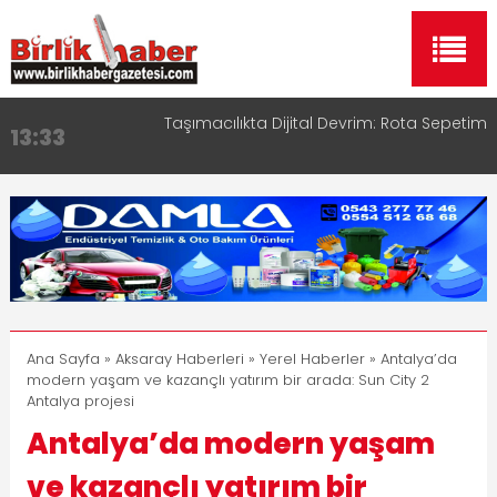
Taşımacılıkta Dijital Devrim: Rota Sepetim
13:33
Aksaray OSB Bölge Müdürü Makam Koltuğunu
17:15
Çocuklara Bıraktı
Aksaray Esnaf Rehberi ile Google ve Yapay Zeka
16:00
Aramalarında Öne Çıkın
Aksaray Esnaf Rehberi Hizmete Girdi
8:23
Birlikhaber.com Yayın Hayatına Başladı | Hızlı ve
11:30
Akıllı Haber Platformu
Ana Sayfa
»
Aksaray Haberleri
»
Yerel Haberler
» Antalya’da
modern yaşam ve kazançlı yatırım bir arada: Sun City 2
Antalya projesi
Antalya’da modern yaşam
ve kazançlı yatırım bir