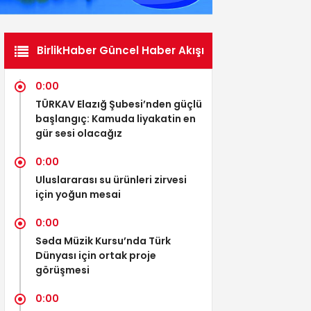
BirlikHaber Güncel Haber Akışı
0:00
TÜRKAV Elazığ Şubesi’nden güçlü
başlangıç: Kamuda liyakatin en
gür sesi olacağız
0:00
Uluslararası su ürünleri zirvesi
için yoğun mesai
0:00
Səda Müzik Kursu’nda Türk
Dünyası için ortak proje
görüşmesi
0:00