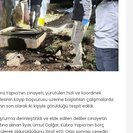
 Yapıcı’nın cinayeti, yürütülen hızlı ve koordineli
ilesinin kayıp başvurusu üzerine başlatılan çalışmalarda
n son olarak iki kişiyle görüldüğü tespit edildi.
uşturma derinleştirildi ve elde edilen deliller cinayetin
tına alınan İlyas Umut Dalğar, Kübra Yapıcı’nın borç
lerek öldürüldüğünü itiraf etti. Olay sonrası cesedin