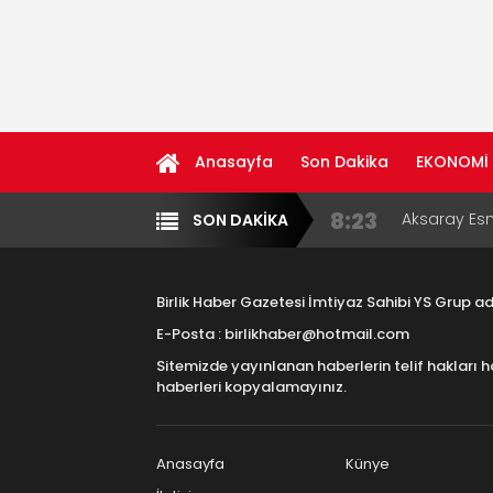
Anasayfa
Son Dakika
EKONOMİ
8:23
Aksaray Esn
SON DAKİKA
Yazarlar
Diğer
11:30
Birlikhaber.
Haber Plat
Birlik Haber Gazetesi İmtiyaz Sahibi YS Grup 
13:33
Taşımacılık
E-Posta : birlikhaber@hotmail.com
Sitemizde yayınlanan haberlerin telif hakları h
17:15
Aksaray OS
haberleri kopyalamayınız.
Çocuklara B
16:00
Aksaray Esn
Aramaların
Anasayfa
Künye