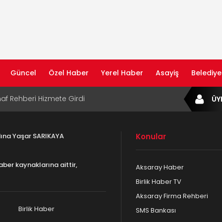
Güncel
Özel Haber
Yerel Haber
Asayiş
Belediye
af Rehberi Hizmete Girdi
ÜY
com Yayın Hayatına Başladı | Hızlı ve Akıllı
formu
adına Yaşar SARIKAYA
Konular
ta Dijital Devrim: Rota Sepetim
aber kaynaklarına aittir,
Aksaray Haber
B Bölge Müdürü Makam Koltuğunu
Birlik Haber TV
ıraktı
Aksaray Firma Rehberi
af Rehberi ile Google ve Yapay Zeka
da Öne Çıkın
Birlik Haber
SMS Bankası