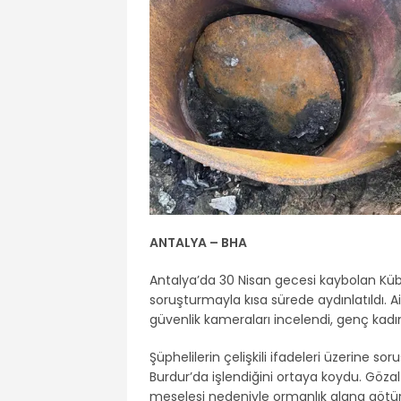
ANTALYA – BHA
Antalya’da 30 Nisan gecesi kaybolan Kübra
soruşturmayla kısa sürede aydınlatıldı. A
güvenlik kameraları incelendi, genç kadını
Şüphelilerin çelişkili ifadeleri üzerine sor
Burdur’da işlendiğini ortaya koydu. Gözal
meselesi nedeniyle ormanlık alana götürü