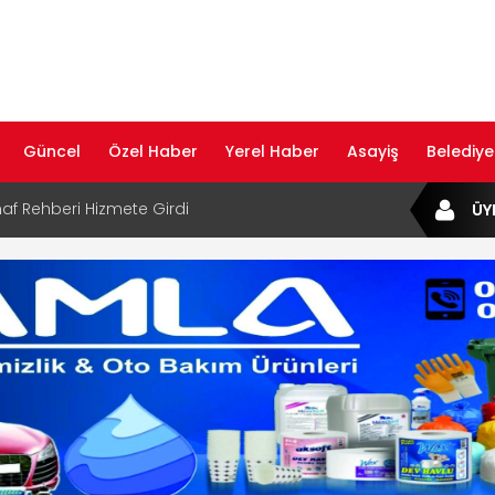
Güncel
Özel Haber
Yerel Haber
Asayiş
Belediye
af Rehberi Hizmete Girdi
ÜY
com Yayın Hayatına Başladı | Hızlı ve Akıllı
formu
ta Dijital Devrim: Rota Sepetim
B Bölge Müdürü Makam Koltuğunu
ıraktı
af Rehberi ile Google ve Yapay Zeka
da Öne Çıkın