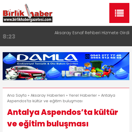
Aksaray Esnaf Rehberi Hizmete Girdi
8:23
Birlikhaber.com Yayın Hayatına Başladı | Hızlı ve
11:30
Akıllı Haber Platformu
Taşımacılıkta Dijital Devrim: Rota Sepetim
13:33
Aksaray OSB Bölge Müdürü Makam Koltuğunu
17:15
Çocuklara Bıraktı
Aksaray Esnaf Rehberi ile Google ve Yapay Zeka
16:00
Aramalarında Öne Çıkın
Ana Sayfa
»
Aksaray Haberleri
»
Yerel Haberler
» Antalya
Aspendos’ta kültür ve eğitim buluşması
Antalya Aspendos’ta kültür
ve eğitim buluşması