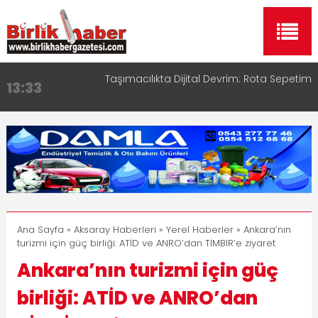
Taşımacılıkta Dijital Devrim: Rota Sepetim
13:33
Aksaray OSB Bölge Müdürü Makam Koltuğunu
17:15
Çocuklara Bıraktı
Aksaray Esnaf Rehberi ile Google ve Yapay Zeka
16:00
Aramalarında Öne Çıkın
Aksaray Esnaf Rehberi Hizmete Girdi
8:23
Birlikhaber.com Yayın Hayatına Başladı | Hızlı ve
11:30
Akıllı Haber Platformu
Ana Sayfa
»
Aksaray Haberleri
»
Yerel Haberler
» Ankara’nın
turizmi için güç birliği: ATİD ve ANRO’dan TİMBİR’e ziyaret
Ankara’nın turizmi için güç
birliği: ATİD ve ANRO’dan