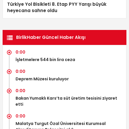
Türkiye Yol Bisikleti 8. Etap PYY Yarışı büyük
heyecana sahne oldu
BirlikHaber Güncel Haber Akışı
0:00
İşletmelere 544 bin lira ceza
0:00
Deprem Müzesi kuruluyor
0:00
Bakan Yumaklı Kars’ta süt üretim tesisini ziyaret
etti
0:00
Malatya Turgut Özal Üniversitesi Kurumsal