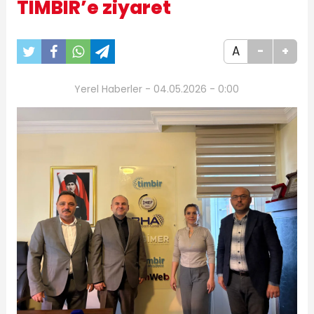
TİMBİR’e ziyaret
A
-
+
Yerel Haberler - 04.05.2026 - 0:00