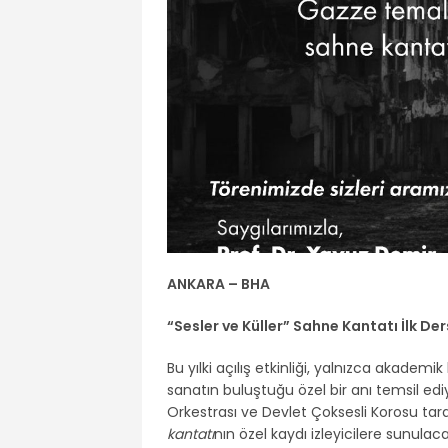
ANKARA – BHA
“Sesler ve Küller” Sahne Kantatı İlk D
Bu yılki açılış etkinliği, yalnızca akadem
sanatın buluştuğu özel bir anı temsil e
Orkestrası ve Devlet Çoksesli Korosu tar
kantatı
nın özel kaydı izleyicilere sunulaca