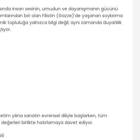
ortasında insan sesinin, umudun ve dayanışmanın gücünü
larından biri olan Filistin (Gazze)’de yaşanan soykırıma
k topluluğa yalnızca bilgi değil; aynı zamanda duyarlılık
ıyor.
retim yılına sanatın evrensel diliyle başlarken, tüm
k değerleri birlikte hatırlamaya davet ediyor.