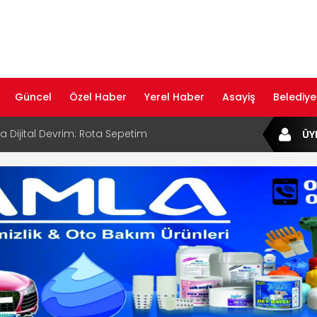
Güncel
Özel Haber
Yerel Haber
Asayiş
Belediye
ta Dijital Devrim: Rota Sepetim
ÜY
B Bölge Müdürü Makam Koltuğunu
ıraktı
af Rehberi ile Google ve Yapay Zeka
da Öne Çıkın
af Rehberi Hizmete Girdi
com Yayın Hayatına Başladı | Hızlı ve Akıllı
formu