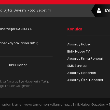
ta Dijital Devrim: Rota Sepetim
ÜY
B Bölge Müdürü Makam Koltuğunu
ıraktı
adına Yaşar SARIKAYA
Konular
af Rehberi ile Google ve Yapay Zeka
da Öne Çıkın
aber kaynaklarına aittir,
Aksaray Haber
af Rehberi Hizmete Girdi
Birlik Haber TV
Aksaray Firma Rehberi
com Yayın Hayatına Başladı | Hızlı ve Akıllı
formu
Birlik Haber
SMS Bankası
Aksaray Haberleri
Aksaray Özel Haberler
kika Aksaray İlçe Haberlerini Takip
gili En Son Gelişmeler.
lmadan kısmen veya tamamen kullanılamaz... Birlik Haber Gazetesi - Tü