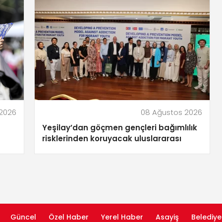
2026
08 Ağustos 2026
Yeşilay’dan göçmen gençleri bağımlılık
risklerinden koruyacak uluslararası
model
Güncel
Özel Haber
Yerel Haber
Asayiş
Belediye