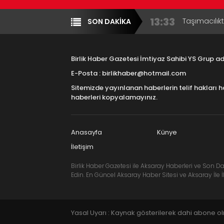
13:33
Taşımacılık
SON DAKİKA
Yazarlar
Diğer
17:15
Aksaray OS
Çocuklara B
Birlik Haber Gazetesi İmtiyaz Sahibi YS Grup 
16:00
Aksaray Esn
E-Posta : birlikhaber@hotmail.com
Aramaların
Sitemizde yayınlanan haberlerin telif hakları h
8:23
Aksaray Esn
haberleri kopyalamayınız.
11:30
Birlikhaber.
Haber Plat
Anasayfa
Künye
İletişim
Birlik Haber Gazetesi ile Aksaray Haberleri ve Son Da
Edin. En Güncel Aksaray Haber Sitesi ve Aksaray İle İl
Yasal Uyarı : Kaynak gösterilerek dahi abone o