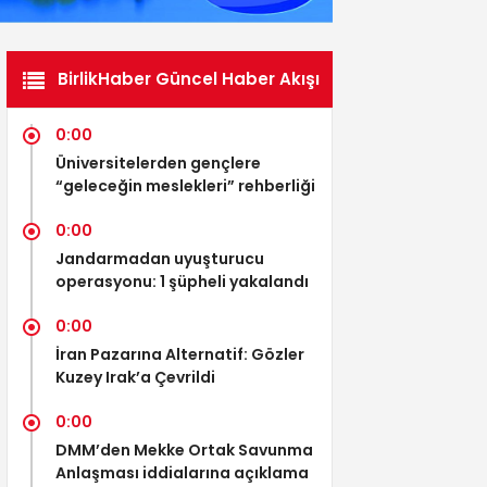
BirlikHaber Güncel Haber Akışı
0:00
Üniversitelerden gençlere
“geleceğin meslekleri” rehberliği
0:00
Jandarmadan uyuşturucu
operasyonu: 1 şüpheli yakalandı
0:00
İran Pazarına Alternatif: Gözler
Kuzey Irak’a Çevrildi
0:00
DMM’den Mekke Ortak Savunma
Anlaşması iddialarına açıklama