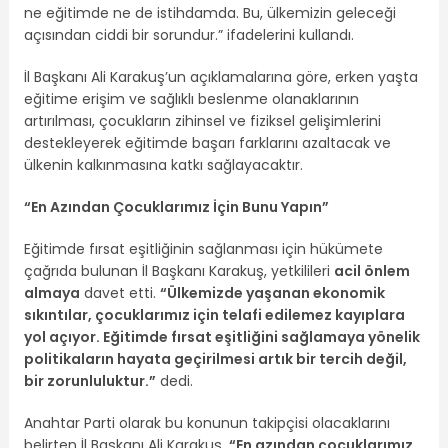
ne eğitimde ne de istihdamda. Bu, ülkemizin geleceği
açısından ciddi bir sorundur.” ifadelerini kullandı.
İl Başkanı Ali Karakuş’un açıklamalarına göre, erken yaşta
eğitime erişim ve sağlıklı beslenme olanaklarının
artırılması, çocukların zihinsel ve fiziksel gelişimlerini
destekleyerek eğitimde başarı farklarını azaltacak ve
ülkenin kalkınmasına katkı sağlayacaktır.
“En Azından Çocuklarımız İçin Bunu Yapın”
Eğitimde fırsat eşitliğinin sağlanması için hükümete
çağrıda bulunan İl Başkanı Karakuş, yetkilileri
acil önlem
almaya
davet etti.
“Ülkemizde yaşanan ekonomik
sıkıntılar, çocuklarımız için telafi edilemez kayıplara
yol açıyor. Eğitimde fırsat eşitliğini sağlamaya yönelik
politikaların hayata geçirilmesi artık bir tercih değil,
bir zorunluluktur.”
dedi.
Anahtar Parti olarak bu konunun takipçisi olacaklarını
belirten İl Başkanı Ali Karakuş,
“En azından çocuklarımız