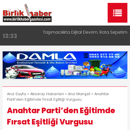
Aksaray OSB Bölge Müdürü Makam Koltuğunu
17:15
Çocuklara Bıraktı
Aksaray Esnaf Rehberi ile Google ve Yapay Zeka
16:00
Aramalarında Öne Çıkın
Aksaray Esnaf Rehberi Hizmete Girdi
8:23
Birlikhaber.com Yayın Hayatına Başladı | Hızlı ve
11:30
Akıllı Haber Platformu
Taşımacılıkta Dijital Devrim: Rota Sepetim
13:33
Ana Sayfa
»
Aksaray Haberleri
»
Ana Manşet
» Anahtar
Parti’den Eğitimde Fırsat Eşitliği Vurgusu
Anahtar Parti’den Eğitimde
Fırsat Eşitliği Vurgusu