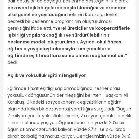
dair detayları da paylaştı. Beslenme desteğinin ilk olarak
dezavantajlı bölgelerde başlatılacağını ve ardından
ülke geneline yayılacağını
belirten Karakuş, devlet
destekli bir beslenme programının oluşturulması
gerektiğini ifade etti.
“Yerel üreticiler ve kooperatiflerle
iş birliği yapılarak sağlıklı ve sürdürülebilir bir
beslenme modeli oluşturulmalı. Ayrıca, okul öncesi
eğitimin yaygınlaştırılmasıyla tüm çocukların
eğitimde eşit fırsatlara sahip olması sağlanmalıdır.”
dedi.
Açlık ve Yoksulluk Eğitimi Engelliyor
Eğitimde fırsat eşitliği sağlanmadığında nesiller arası
yoksulluk döngüsünün derinleştiğini belirten İl Başkanı Ali
Karakuş, ülkedeki sosyoekonomik eşitsizliklerin eğitim
alanında kalıcı bir dezavantaj yarattığını vurguladı. “Bugün
7 milyon çocuk yoksulluk sınırının, 2 milyon çocuk ise açlık
sınırının altında yaşıyor. Öğrencilerimizin yüzde 20’si bir
öğün atlamak zorunda kalıyor, yüzde 27’si ise okullarda
akran zorbalığına maruz kalıyor. Gençlerimizin yüzde 34’ü