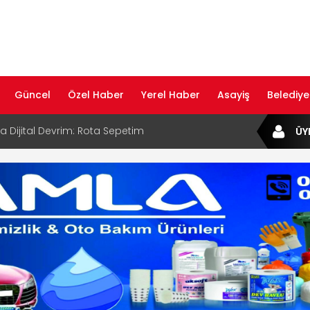
Güncel
Özel Haber
Yerel Haber
Asayiş
Belediye
ta Dijital Devrim: Rota Sepetim
ÜY
B Bölge Müdürü Makam Koltuğunu
ıraktı
af Rehberi ile Google ve Yapay Zeka
da Öne Çıkın
af Rehberi Hizmete Girdi
com Yayın Hayatına Başladı | Hızlı ve Akıllı
formu