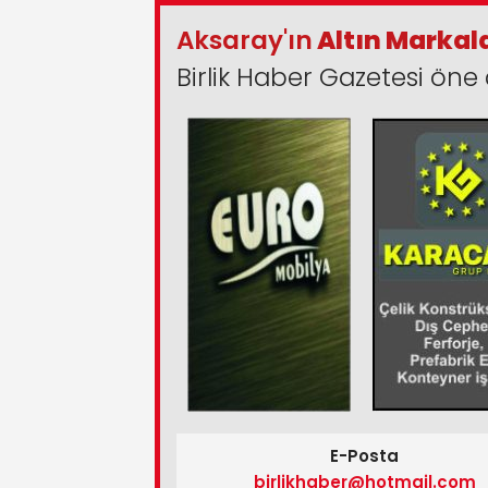
Aksaray'ın
Altın Markal
Birlik Haber Gazetesi öne 
E-Posta
birlikhaber@hotmail.com