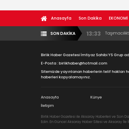
Anasayfa
Son Dakika
EKONOMİ
13:33
Taşımacılık
SON DAKİKA
Yazarlar
Diğer
17:15
Aksaray OS
Çocuklara B
Birlik Haber Gazetesi İmtiyaz Sahibi YS Grup 
16:00
Aksaray Esn
E-Posta : birlikhaber@hotmail.com
Aramaların
Sitemizde yayınlanan haberlerin telif hakları h
8:23
Aksaray Esn
haberleri kopyalamayınız.
11:30
Birlikhaber.
Haber Plat
Anasayfa
Künye
İletişim
Birlik Haber Gazetesi ile Aksaray Haberleri ve Son Da
Edin. En Güncel Aksaray Haber Sitesi ve Aksaray İle İl