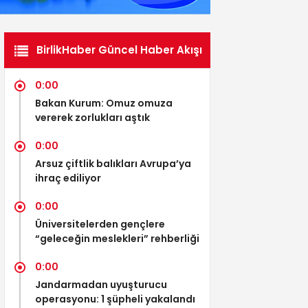
BirlikHaber Güncel Haber Akışı
0:00
Bakan Kurum: Omuz omuza
vererek zorlukları aştık
0:00
Arsuz çiftlik balıkları Avrupa’ya
ihraç ediliyor
0:00
Üniversitelerden gençlere
“geleceğin meslekleri” rehberliği
0:00
Jandarmadan uyuşturucu
operasyonu: 1 şüpheli yakalandı