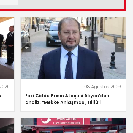
2026
08 Ağustos 2026
n
Eski Cidde Basın Ataşesi Akyön’den
analiz: “Mekke Anlaşması, Hilfü’l-
Fudul’un 21. Yüzyıl Versiyonu!”