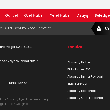
Güncel
Özel Haber
Yerel Haber
Asayiş
Belediye
ta Dijital Devrim: Rota Sepetim
ÜY
B Bölge Müdürü Makam Koltuğunu
ıraktı
adına Yaşar SARIKAYA
Konular
af Rehberi ile Google ve Yapay Zeka
da Öne Çıkın
aber kaynaklarına aittir,
Aksaray Haber
af Rehberi Hizmete Girdi
Birlik Haber TV
Aksaray Firma Rehberi
com Yayın Hayatına Başladı | Hızlı ve Akıllı
formu
Birlik Haber
SMS Bankası
Aksaray Haberleri
Aksaray Özel Haberler
kika Aksaray İlçe Haberlerini Takip
gili En Son Gelişmeler.