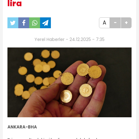
lira
A
-
+
Yerel Haberler - 24.12.2025 - 7:35
ANKARA-BHA