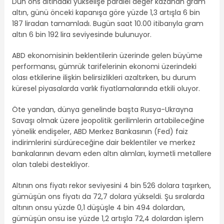
Dün ons altındaki yükselişe paralel değer kazanan gram
altın, günü önceki kapanışa göre yüzde 1,3 artışla 6 bin
187 liradan tamamladı. Bugün saat 10.00 itibarıyla gram
altın 6 bin 192 lira seviyesinde bulunuyor.
ABD ekonomisinin beklentilerin üzerinde gelen büyüme
performansı, gümrük tarifelerinin ekonomi üzerindeki
olası etkilerine ilişkin belirsizlikleri azaltırken, bu durum
küresel piyasalarda varlık fiyatlamalarında etkili oluyor.
Öte yandan, dünya genelinde başta Rusya-Ukrayna
Savaşı olmak üzere jeopolitik gerilimlerin artabileceğine
yönelik endişeler, ABD Merkez Bankasının (Fed) faiz
indirimlerini sürdüreceğine dair beklentiler ve merkez
bankalarının devam eden altın alımları, kıymetli metallere
olan talebi destekliyor.
Altının ons fiyatı rekor seviyesini 4 bin 526 dolara taşırken,
gümüşün ons fiyatı da 72,7 dolara yükseldi. Şu sıralarda
altının onsu yüzde 0,1 düşüşle 4 bin 494 dolardan,
gümüşün onsu ise yüzde 1,2 artışla 72,4 dolardan işlem