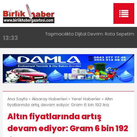
Taşımacılıkta Dijital Devrim: Rota Sepetim
13:33
Aksaray OSB Bölge Müdürü Makam Koltuğunu
17:15
Çocuklara Bıraktı
Aksaray Esnaf Rehberi ile Google ve Yapay Zeka
16:00
Aramalarında Öne Çıkın
Aksaray Esnaf Rehberi Hizmete Girdi
8:23
Birlikhaber.com Yayın Hayatına Başladı | Hızlı ve
11:30
Akıllı Haber Platformu
Ana Sayfa
»
Aksaray Haberleri
»
Yerel Haberler
» Altın
fiyatlarında artış devam ediyor: Gram 6 bin 192 lira
Altın fiyatlarında artış
devam ediyor: Gram 6 bin 192