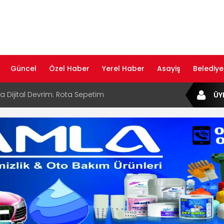
Güncel
Özel Haber
Yerel Haber
Asayiş
Belediye
ta Dijital Devrim: Rota Sepetim
ÜY
B Bölge Müdürü Makam Koltuğunu
ıraktı
af Rehberi ile Google ve Yapay Zeka
da Öne Çıkın
af Rehberi Hizmete Girdi
com Yayın Hayatına Başladı | Hızlı ve Akıllı
formu