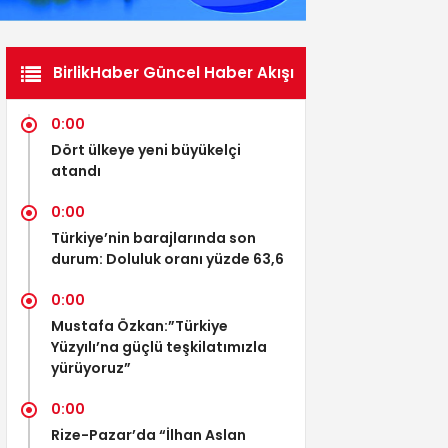
BirlikHaber Güncel Haber Akışı
0:00
Dört ülkeye yeni büyükelçi
atandı
0:00
Türkiye’nin barajlarında son
durum: Doluluk oranı yüzde 63,6
0:00
Mustafa Özkan:”Türkiye
Yüzyılı’na güçlü teşkilatımızla
yürüyoruz”
0:00
Rize-Pazar’da “İlhan Aslan