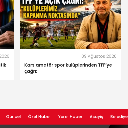
 2026
09 Ağustos 2026
tik
Kars amatör spor kulüplerinden TFF’ye
çağrı:
Güncel
Özel Haber
Yerel Haber
Asayiş
Belediye