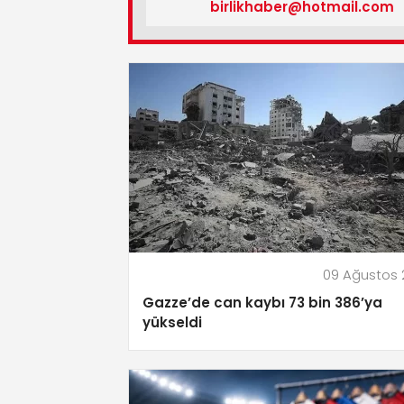
birlikhaber@hotmail.com
09 Ağustos
Gazze’de can kaybı 73 bin 386’ya
yükseldi