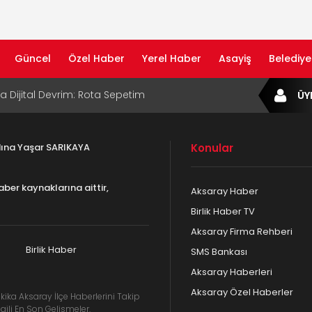
Güncel
Özel Haber
Yerel Haber
Asayiş
Belediye
ta Dijital Devrim: Rota Sepetim
ÜY
B Bölge Müdürü Makam Koltuğunu
ıraktı
adına Yaşar SARIKAYA
Konular
af Rehberi ile Google ve Yapay Zeka
da Öne Çıkın
aber kaynaklarına aittir,
Aksaray Haber
af Rehberi Hizmete Girdi
Birlik Haber TV
Aksaray Firma Rehberi
com Yayın Hayatına Başladı | Hızlı ve Akıllı
formu
Birlik Haber
SMS Bankası
Aksaray Haberleri
Aksaray Özel Haberler
kika Aksaray İlçe Haberlerini Takip
gili En Son Gelişmeler.