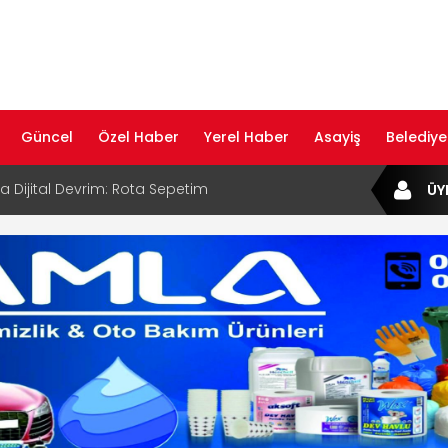
Güncel
Özel Haber
Yerel Haber
Asayiş
Belediye
ta Dijital Devrim: Rota Sepetim
ÜY
B Bölge Müdürü Makam Koltuğunu
ıraktı
af Rehberi ile Google ve Yapay Zeka
da Öne Çıkın
af Rehberi Hizmete Girdi
com Yayın Hayatına Başladı | Hızlı ve Akıllı
formu