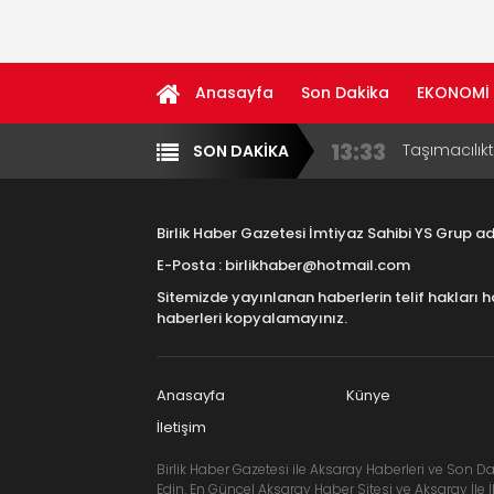
Anasayfa
Son Dakika
EKONOMİ
13:33
Taşımacılık
SON DAKİKA
Yazarlar
Diğer
17:15
Aksaray OS
Çocuklara B
Birlik Haber Gazetesi İmtiyaz Sahibi YS Grup 
16:00
Aksaray Esn
E-Posta : birlikhaber@hotmail.com
Aramaların
Sitemizde yayınlanan haberlerin telif hakları h
8:23
Aksaray Esn
haberleri kopyalamayınız.
11:30
Birlikhaber.
Haber Plat
Anasayfa
Künye
İletişim
Birlik Haber Gazetesi ile Aksaray Haberleri ve Son Da
Edin. En Güncel Aksaray Haber Sitesi ve Aksaray İle İl