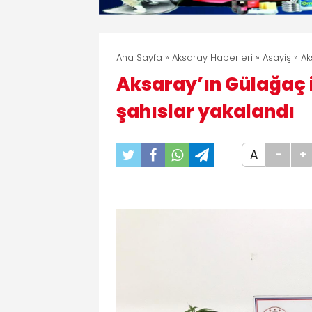
Ana Sayfa
»
Aksaray Haberleri
»
Asayiş
» Ak
Aksaray’ın Gülağaç 
şahıslar yakalandı
A
-
+