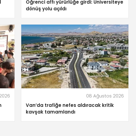
l
Öğrenci affı yürürlüğe girdi: Üniversiteye
dönüş yolu açıldı
2026
08 Ağustos 2026
n
Van’da trafiğe nefes aldıracak kritik
kavşak tamamlandı