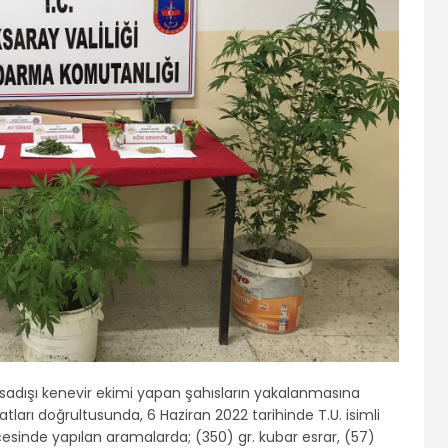
 yasadışı kenevir ekimi yapan şahısların yakalanmasına
tları doğrultusunda, 6 Haziran 2022 tarihinde T.U. isimli
çesinde yapılan aramalarda; (350) gr. kubar esrar, (57)