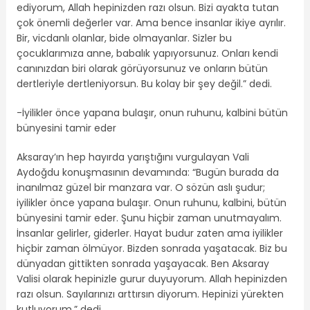
ediyorum, Allah hepinizden razı olsun. Bizi ayakta tutan
çok önemli değerler var. Ama bence insanlar ikiye ayrılır.
Bir, vicdanlı olanlar, bide olmayanlar. Sizler bu
çocuklarımıza anne, babalık yapıyorsunuz. Onları kendi
canınızdan biri olarak görüyorsunuz ve onların bütün
dertleriyle dertleniyorsun. Bu kolay bir şey değil.” dedi.
-İyilikler önce yapana bulaşır, onun ruhunu, kalbini bütün
bünyesini tamir eder
Aksaray’ın hep hayırda yarıştığını vurgulayan Vali
Aydoğdu konuşmasının devamında: “Bugün burada da
inanılmaz güzel bir manzara var. O sözün aslı şudur;
iyilikler önce yapana bulaşır. Onun ruhunu, kalbini, bütün
bünyesini tamir eder. Şunu hiçbir zaman unutmayalım.
İnsanlar gelirler, giderler. Hayat budur zaten ama iyilikler
hiçbir zaman ölmüyor. Bizden sonrada yaşatacak. Biz bu
dünyadan gittikten sonrada yaşayacak. Ben Aksaray
Valisi olarak hepinizle gurur duyuyorum. Allah hepinizden
razı olsun. Sayılarınızı arttırsın diyorum. Hepinizi yürekten
kutluyorum.” dedi.