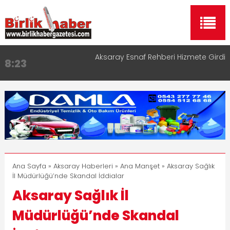
Aksaray Esnaf Rehberi Hizmete Girdi
8:23
Birlikhaber.com Yayın Hayatına Başladı | Hızlı ve
11:30
Akıllı Haber Platformu
Taşımacılıkta Dijital Devrim: Rota Sepetim
13:33
Aksaray OSB Bölge Müdürü Makam Koltuğunu
17:15
Çocuklara Bıraktı
Aksaray Esnaf Rehberi ile Google ve Yapay Zeka
16:00
Aramalarında Öne Çıkın
Ana Sayfa
»
Aksaray Haberleri
»
Ana Manşet
» Aksaray Sağlık
İl Müdürlüğü’nde Skandal İddialar
Aksaray Sağlık İl
Müdürlüğü’nde Skandal