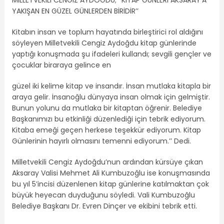
MİLLETVEKİLİ CENGİZ AYDOĞDU; ‘’KİTAP GÜNLERİ AKSARAY’A
YAKIŞAN EN GÜZEL GÜNLERDEN BİRİDİR’’
Kitabın insan ve toplum hayatında birleştirici rol aldığını
söyleyen Milletvekili Cengiz Aydoğdu kitap günlerinde
yaptığı konuşmada şu ifadeleri kullandı; sevgili gençler ve
çocuklar biraraya gelince en
güzel iki kelime kitap ve insandır. İnsan mutlaka kitapla bir
araya gelir. İnsanoğlu dünyaya insan olmak için gelmiştir.
Bunun yolunu da mutlaka bir kitaptan öğrenir. Belediye
Başkanımızı bu etkinliği düzenlediği için tebrik ediyorum.
Kitaba emeği geçen herkese teşekkür ediyorum. Kitap
Günlerinin hayırlı olmasını temenni ediyorum.’’ Dedi.
Milletvekili Cengiz Aydoğdu’nun ardından kürsüye çıkan
Aksaray Valisi Mehmet Ali Kumbuzoğlu ise konuşmasında
bu yıl 5’incisi düzenlenen kitap günlerine katılmaktan çok
büyük heyecan duyduğunu söyledi. Vali Kumbuzoğlu
Belediye Başkanı Dr. Evren Dinçer ve ekibini tebrik etti.