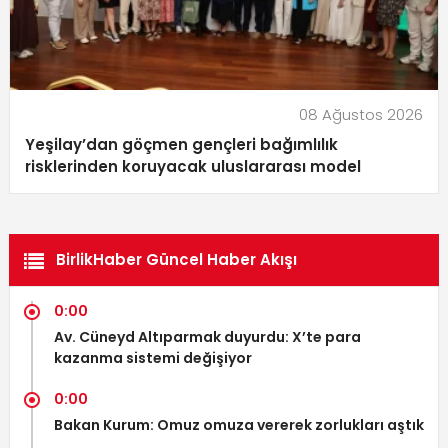
08 Ağustos 2026
Yeşilay’dan göçmen gençleri bağımlılık
risklerinden koruyacak uluslararası model
BirlikHaber Güncel Haber Akışı
0:00
Av. Cüneyd Altıparmak duyurdu: X’te para
kazanma sistemi değişiyor
0:00
Bakan Kurum: Omuz omuza vererek zorlukları aştık