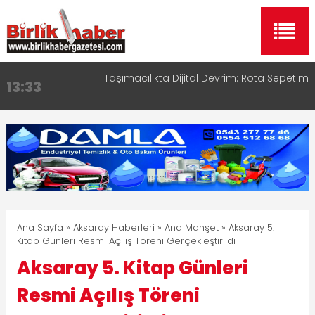
Taşımacılıkta Dijital Devrim: Rota Sepetim
13:33
Aksaray OSB Bölge Müdürü Makam Koltuğunu
17:15
Çocuklara Bıraktı
Aksaray Esnaf Rehberi ile Google ve Yapay Zeka
16:00
Aramalarında Öne Çıkın
Aksaray Esnaf Rehberi Hizmete Girdi
8:23
Birlikhaber.com Yayın Hayatına Başladı | Hızlı ve
11:30
Akıllı Haber Platformu
Ana Sayfa
»
Aksaray Haberleri
»
Ana Manşet
» Aksaray 5.
Kitap Günleri Resmi Açılış Töreni Gerçekleştirildi
Aksaray 5. Kitap Günleri
Resmi Açılış Töreni