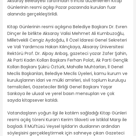
Aksaray Belediyesi tarafından 5’incisi düzenlenen Kitap
Günlerinin resmi açılışı Pazar pazarında kurulan fuar
alanında gerçekleştirildi.
Kitap Günlerinin resmi açılışına Belediye Başkanı Dr. Evren
Dinçer ile birlikte Aksaray Valisi Mehmet Ali Kumbuzoğlu,
Milletvekili Cengiz Aydoğdu, İl Özel İdaresi Genel Sekreteri
ve Vali Yardımcısı Hakan Kılınçkaya, Aksaray Üniversitesi
Rektörü Prof. Dr. Alpay Arıbaş, gazeteci yazar Zafer Şahin,
Ak Parti Kadın Kolları Başkanı Ferhan Polat, Ak Parti Gençlik
Kolları Başkanı Şükrü Öztürk, Mahalle Muhtarları, İl Genel
Meclis Başkanları, Belediye Meclis Üyeleri, kamu kurum ve
kuruluşlarının idari ve mülki amirleri, sivil toplum kuruluşu
temsilcileri, Gazeteciler Birliği Genel Başkanı Yaşar
Sarıkaya ile ulusal ve yerel basın mensupları ve çok
sayıda kitapsever katıldı.
Vatandaşların yoğun ilgi ile katılım sağladığı Kitap Günleri
resmi açılış töreni Kuran’ı Kerim tilaveti ve İstiklal Marşı ile
başladı. İl Müftüsü Veysel Işıldar’ın dualarının ardından
söyleşisini gerçekleştirmek için sahneye çıkan Gazeteci