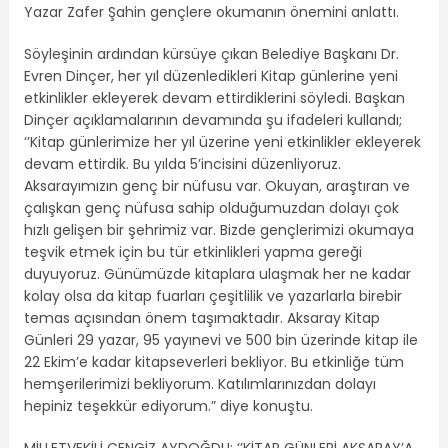
Yazar Zafer Şahin gençlere okumanın önemini anlattı.
Söyleşinin ardından kürsüye çıkan Belediye Başkanı Dr.
Evren Dinçer, her yıl düzenledikleri Kitap günlerine yeni
etkinlikler ekleyerek devam ettirdiklerini söyledi. Başkan
Dinçer açıklamalarının devamında şu ifadeleri kullandı;
‘’Kitap günlerimize her yıl üzerine yeni etkinlikler ekleyerek
devam ettirdik. Bu yılda 5’incisini düzenliyoruz.
Aksarayımızın genç bir nüfusu var. Okuyan, araştıran ve
çalışkan genç nüfusa sahip olduğumuzdan dolayı çok
hızlı gelişen bir şehrimiz var. Bizde gençlerimizi okumaya
teşvik etmek için bu tür etkinlikleri yapma gereği
duyuyoruz. Günümüzde kitaplara ulaşmak her ne kadar
kolay olsa da kitap fuarları çeşitlilik ve yazarlarla birebir
temas açısından önem taşımaktadır. Aksaray Kitap
Günleri 29 yazar, 95 yayınevi ve 500 bin üzerinde kitap ile
22 Ekim’e kadar kitapseverleri bekliyor. Bu etkinliğe tüm
hemşerilerimizi bekliyorum. Katılımlarınızdan dolayı
hepiniz teşekkür ediyorum.” diye konuştu.