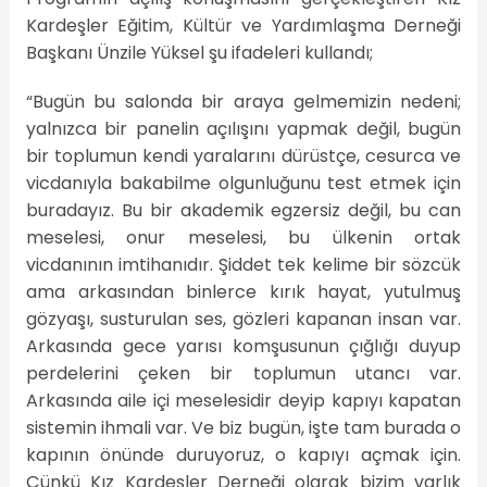
Kardeşler Eğitim, Kültür ve Yardımlaşma Derneği
Başkanı Ünzile Yüksel şu ifadeleri kullandı;
“Bugün bu salonda bir araya gelmemizin nedeni;
yalnızca bir panelin açılışını yapmak değil, bugün
bir toplumun kendi yaralarını dürüstçe, cesurca ve
vicdanıyla bakabilme olgunluğunu test etmek için
buradayız. Bu bir akademik egzersiz değil, bu can
meselesi, onur meselesi, bu ülkenin ortak
vicdanının imtihanıdır. Şiddet tek kelime bir sözcük
ama arkasından binlerce kırık hayat, yutulmuş
gözyaşı, susturulan ses, gözleri kapanan insan var.
Arkasında gece yarısı komşusunun çığlığı duyup
perdelerini çeken bir toplumun utancı var.
Arkasında aile içi meselesidir deyip kapıyı kapatan
sistemin ihmali var. Ve biz bugün, işte tam burada o
kapının önünde duruyoruz, o kapıyı açmak için.
Çünkü Kız Kardeşler Derneği olarak bizim varlık