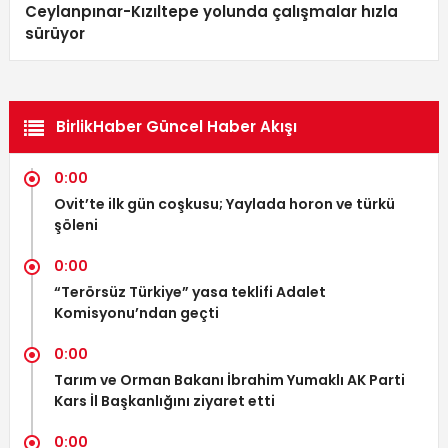
Ceylanpınar-Kızıltepe yolunda çalışmalar hızla
sürüyor
BirlikHaber Güncel Haber Akışı
0:00
Ovit’te ilk gün coşkusu; Yaylada horon ve türkü
şöleni
0:00
“Terörsüz Türkiye” yasa teklifi Adalet
Komisyonu’ndan geçti
0:00
Tarım ve Orman Bakanı İbrahim Yumaklı AK Parti
Kars İl Başkanlığını ziyaret etti
0:00