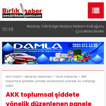
Aksaray OSB Bölge Müdürü Makam Koltuğunu
17:15
Çocuklara Bıraktı
Aksaray Esnaf Rehberi ile Google ve Yapay Zeka
16:00
Aramalarında Öne Çıkın
Aksaray Esnaf Rehberi Hizmete Girdi
8:23
Birlikhaber.com Yayın Hayatına Başladı | Hızlı ve
11:30
Akıllı Haber Platformu
Taşımacılıkta Dijital Devrim: Rota Sepetim
13:33
Ana Sayfa
»
Aksaray Haberleri
»
Yerel Haberler
» AKK
toplumsal şiddete yönelik düzenlenen panele ev sahipliği
yaptı
AKK toplumsal şiddete
yönelik düzenlenen panele