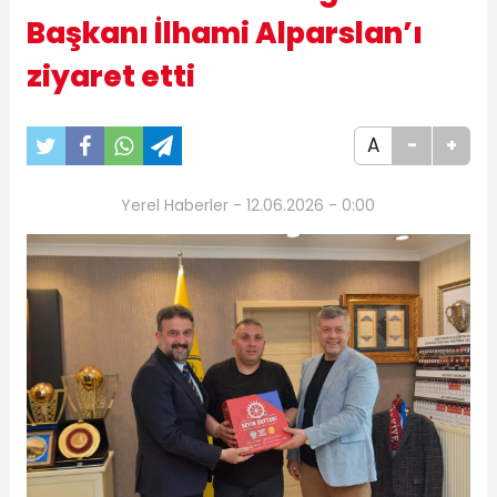
Başkanı İlhami Alparslan’ı
ziyaret etti
A
-
+
Yerel Haberler - 12.06.2026 - 0:00