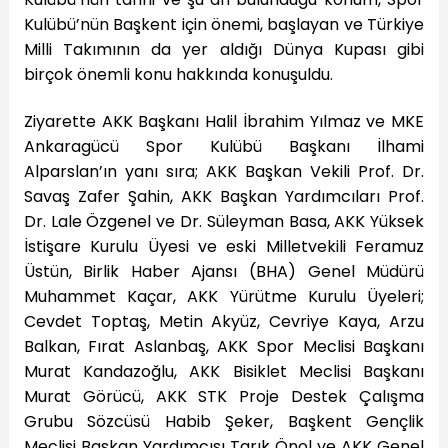
Kulübü’nün Başkent için önemi, başlayan ve Türkiye
Milli Takımının da yer aldığı Dünya Kupası gibi
birçok önemli konu hakkında konuşuldu.
Ziyarette AKK Başkanı Halil İbrahim Yılmaz ve MKE
Ankaragücü Spor Kulübü Başkanı İlhami
Alparslan’ın yanı sıra; AKK Başkan Vekili Prof. Dr.
Savaş Zafer Şahin, AKK Başkan Yardımcıları Prof.
Dr. Lale Özgenel ve Dr. Süleyman Basa, AKK Yüksek
İstişare Kurulu Üyesi ve eski Milletvekili Feramuz
Üstün, Birlik Haber Ajansı (BHA) Genel Müdürü
Muhammet Kaçar, AKK Yürütme Kurulu Üyeleri;
Cevdet Toptaş, Metin Akyüz, Cevriye Kaya, Arzu
Balkan, Fırat Aslanbaş, AKK Spor Meclisi Başkanı
Murat Kandazoğlu, AKK Bisiklet Meclisi Başkanı
Murat Görücü, AKK STK Proje Destek Çalışma
Grubu Sözcüsü Habib Şeker, Başkent Gençlik
Meclisi Başkan Yardımcısı Tarık Önol ve AKK Genel