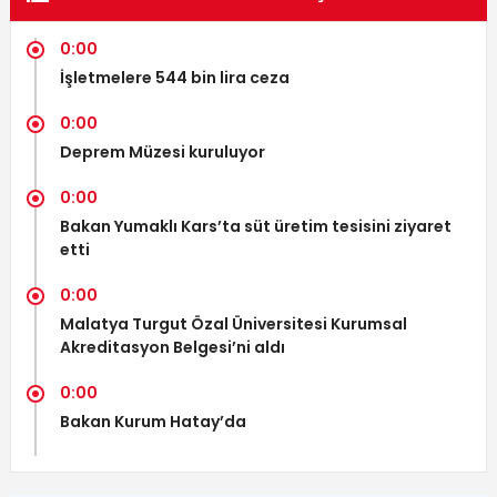
0:00
İşletmelere 544 bin lira ceza
0:00
Deprem Müzesi kuruluyor
0:00
Bakan Yumaklı Kars’ta süt üretim tesisini ziyaret
etti
0:00
Malatya Turgut Özal Üniversitesi Kurumsal
Akreditasyon Belgesi’ni aldı
0:00
Bakan Kurum Hatay’da