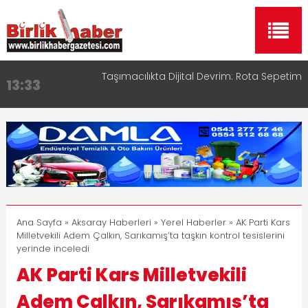
Aksaray OSB Bölge Müdürü Makam Koltuğunu
17:15
Çocuklara Bıraktı
Aksaray Esnaf Rehberi ile Google ve Yapay Zeka
16:00
Aramalarında Öne Çıkın
Aksaray Esnaf Rehberi Hizmete Girdi
8:23
Birlikhaber.com Yayın Hayatına Başladı | Hızlı ve
11:30
Akıllı Haber Platformu
Taşımacılıkta Dijital Devrim: Rota Sepetim
13:33
Ana Sayfa
»
Aksaray Haberleri
»
Yerel Haberler
» AK Parti Kars
Milletvekili Adem Çalkın, Sarıkamış’ta taşkın kontrol tesislerini
yerinde inceledi
AK Parti Kars Milletvekili
Adem Çalkın, Sarıkamış’ta