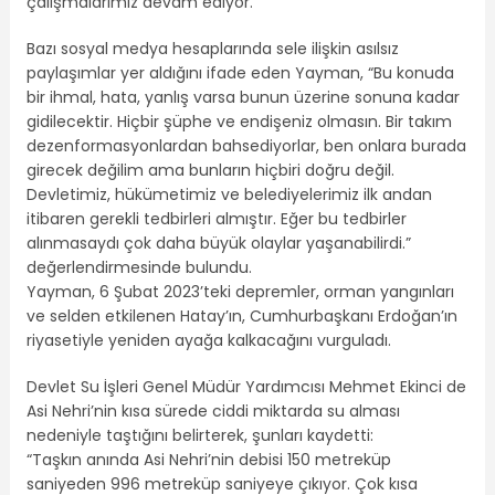
çalışmalarımız devam ediyor.”
Bazı sosyal medya hesaplarında sele ilişkin asılsız
paylaşımlar yer aldığını ifade eden Yayman, “Bu konuda
bir ihmal, hata, yanlış varsa bunun üzerine sonuna kadar
gidilecektir. Hiçbir şüphe ve endişeniz olmasın. Bir takım
dezenformasyonlardan bahsediyorlar, ben onlara burada
girecek değilim ama bunların hiçbiri doğru değil.
Devletimiz, hükümetimiz ve belediyelerimiz ilk andan
itibaren gerekli tedbirleri almıştır. Eğer bu tedbirler
alınmasaydı çok daha büyük olaylar yaşanabilirdi.”
değerlendirmesinde bulundu.
Yayman, 6 Şubat 2023’teki depremler, orman yangınları
ve selden etkilenen Hatay’ın, Cumhurbaşkanı Erdoğan’ın
riyasetiyle yeniden ayağa kalkacağını vurguladı.
Devlet Su İşleri Genel Müdür Yardımcısı Mehmet Ekinci de
Asi Nehri’nin kısa sürede ciddi miktarda su alması
nedeniyle taştığını belirterek, şunları kaydetti:
“Taşkın anında Asi Nehri’nin debisi 150 metreküp
saniyeden 996 metreküp saniyeye çıkıyor. Çok kısa