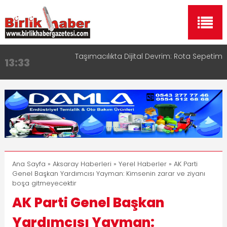
Taşımacılıkta Dijital Devrim: Rota Sepetim
13:33
Aksaray OSB Bölge Müdürü Makam Koltuğunu
17:15
Çocuklara Bıraktı
Aksaray Esnaf Rehberi ile Google ve Yapay Zeka
16:00
Aramalarında Öne Çıkın
Aksaray Esnaf Rehberi Hizmete Girdi
8:23
Birlikhaber.com Yayın Hayatına Başladı | Hızlı ve
11:30
Akıllı Haber Platformu
Ana Sayfa
»
Aksaray Haberleri
»
Yerel Haberler
» AK Parti
Genel Başkan Yardımcısı Yayman: Kimsenin zarar ve ziyanı
boşa gitmeyecektir
AK Parti Genel Başkan
Yardımcısı Yayman: