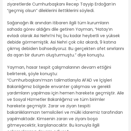
ziyaretlerde Cumhurbaşkanı Recep Tayyip Erdoğan’ın
“geçmiş olsun” dileklerini ilettiklerini söyledi.
Sağanağın ilk anından itibaren ilgili tüm kurumların
sahada görev aldığını dile getiren Yayman, “Hatay’ın
evladı olarak Asi Nehri’ni hiç bu kadar heybetli ve yüksek
debide görmemiştik. Asi Nehri çok cılız akardı, 9 katına
çıkmış debiden bahsediyoruz. Bu gerçekten afet sınırlarını
da aşan bir durum oluşturmuştu.” diye konuştu.
Yayman, hasar tespit çalışmalarının devam ettiğini
belirterek, şöyle konuştu:
“Cumhurbaşkanı’mızın talimatlarıyla AFAD ve İçişleri
Bakanlığımız bölgede envanter çalışması ve gerekli
yardımların yapılması için hemen harekete geçmiştir. Aile
ve Sosyal Hizmetler Bakanlığımız ve tüm birimler
harekete geçmiştir. Zarar ve ziyan tespiti
bakanlıklarımızın temsilcileri ve mülki idaremiz tarafından
yapılmaktadır. Kimsenin zararı ve ziyanı boşa
gitmeyecektir, karşılanacaktır. Bu konuyla ilgili