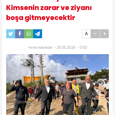
Kimsenin zarar ve ziyanı
boşa gitmeyecektir
A
-
+
Yerel Haberler - 25.05.2026 - 0:00