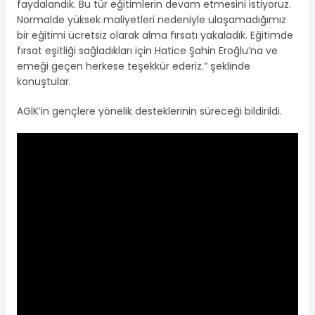
faydalandık. Bu tür eğitimlerin devam etmesini istiyoruz.
Normalde yüksek maliyetleri nedeniyle ulaşamadığımız
bir eğitimi ücretsiz olarak alma fırsatı yakaladık. Eğitimde
fırsat eşitliği sağladıkları için Hatice Şahin Eroğlu’na ve
emeği geçen herkese teşekkür ederiz.” şeklinde
konuştular.
AGİK’in gençlere yönelik desteklerinin süreceği bildirildi.