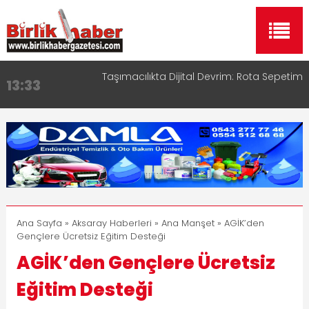
Aksaray OSB Bölge Müdürü Makam Koltuğunu
17:15
Çocuklara Bıraktı
Aksaray Esnaf Rehberi ile Google ve Yapay Zeka
16:00
Aramalarında Öne Çıkın
Aksaray Esnaf Rehberi Hizmete Girdi
8:23
Birlikhaber.com Yayın Hayatına Başladı | Hızlı ve
11:30
Akıllı Haber Platformu
Taşımacılıkta Dijital Devrim: Rota Sepetim
13:33
Ana Sayfa
»
Aksaray Haberleri
»
Ana Manşet
» AGİK’den
Gençlere Ücretsiz Eğitim Desteği
AGİK’den Gençlere Ücretsiz
Eğitim Desteği