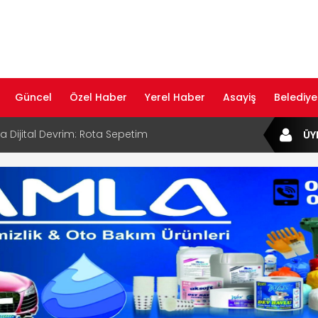
Güncel
Özel Haber
Yerel Haber
Asayiş
Belediye
ta Dijital Devrim: Rota Sepetim
ÜY
B Bölge Müdürü Makam Koltuğunu
ıraktı
af Rehberi ile Google ve Yapay Zeka
da Öne Çıkın
af Rehberi Hizmete Girdi
com Yayın Hayatına Başladı | Hızlı ve Akıllı
formu