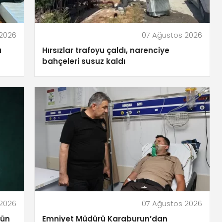
 2026
07 Ağustos 2026
a
Hırsızlar trafoyu çaldı, narenciye
bahçeleri susuz kaldı
 2026
07 Ağustos 2026
gün
Emniyet Müdürü Karaburun’dan