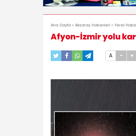
Ana Sayfa
»
Aksaray Haberleri
»
Yerel Habe
Afyon-İzmir yolu ka
A
-
+