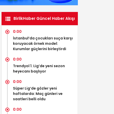
BirlikHaber Güncel Haber Akışı
0:00
İstanbul’da çocukları suça karşı
koruyacak örnek model:
Kurumlar güçlerini birleştirdi
0:00
Trendyol 1. Lig’de yeni sezon
heyecanı başlıyor
0:00
Süper Lig’de gözler yeni
haftalarda: Maç günleri ve
saatleri belli oldu
0:00