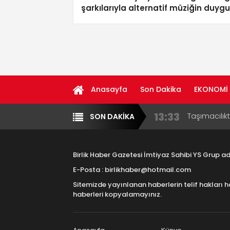
şarkılarıyla alternatif müziğin duyg
yüzü
Anasayfa
Son Dakika
EKONOMİ
13:33
Taşımacılık
SON DAKİKA
Yazarlar
Diğer
17:15
Aksaray OS
Çocuklara B
Birlik Haber Gazetesi İmtiyaz Sahibi YS Grup 
16:00
Aksaray Esn
E-Posta : birlikhaber@hotmail.com
Aramaların
Sitemizde yayınlanan haberlerin telif hakları h
8:23
Aksaray Esn
haberleri kopyalamayınız.
11:30
Birlikhaber.
Haber Plat