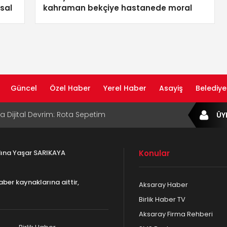
usal
kahraman bekçiye hastanede moral
ziyareti
Güncel
Özel Haber
Yerel Haber
Asayiş
Belediye
ta Dijital Devrim: Rota Sepetim
ÜY
B Bölge Müdürü Makam Koltuğunu
ıraktı
adına Yaşar SARIKAYA
Konular
af Rehberi ile Google ve Yapay Zeka
da Öne Çıkın
aber kaynaklarına aittir,
Aksaray Haber
af Rehberi Hizmete Girdi
Birlik Haber TV
Aksaray Firma Rehberi
com Yayın Hayatına Başladı | Hızlı ve Akıllı
formu