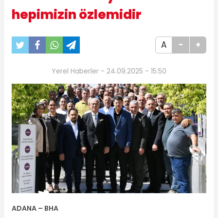
hepimizin özlemidir
A
-
+
Yerel Haberler - 24.09.2025 - 15:50
ADANA – BHA