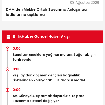
08 Ağustos 2026
DMM’den Mekke Ortak Savunma Anlaşması
iddialarına açıklama
BirlikHaber Güncel Haber Akışı
0:00
Bunaltan sıcaklara yağmur molası: Sağanak için
tarih verildi
0:00
Yeşilay’dan göçmen gençleri bağımlılık
risklerinden koruyacak uluslararası model
0:00
Av. Cüneyd Altıparmak duyurdu: X’te para
kazanma sistemi değişiyor