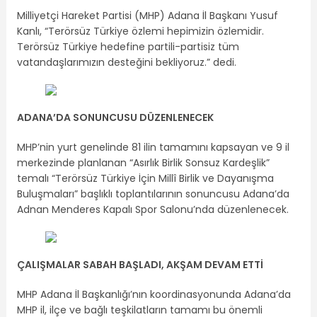
Milliyetçi Hareket Partisi (MHP) Adana İl Başkanı Yusuf
Kanlı, “Terörsüz Türkiye özlemi hepimizin özlemidir.
Terörsüz Türkiye hedefine partili-partisiz tüm
vatandaşlarımızın desteğini bekliyoruz.” dedi.
ADANA’DA SONUNCUSU DÜZENLENECEK
MHP’nin yurt genelinde 81 ilin tamamını kapsayan ve 9 il
merkezinde planlanan “Asırlık Birlik Sonsuz Kardeşlik”
temalı “Terörsüz Türkiye İçin Millî Birlik ve Dayanışma
Buluşmaları” başlıklı toplantılarının sonuncusu Adana’da
Adnan Menderes Kapalı Spor Salonu’nda düzenlenecek.
ÇALIŞMALAR SABAH BAŞLADI, AKŞAM DEVAM ETTİ
MHP Adana İl Başkanlığı’nın koordinasyonunda Adana’da
MHP il, ilçe ve bağlı teşkilatların tamamı bu önemli