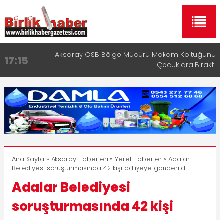
Aksaray OSB Bölge Müdürü Makam Koltuğunu
17:15
Çocuklara Bıraktı
Aksaray Esnaf Rehberi ile Google ve Yapay Zeka
16:00
Aramalarında Öne Çıkın
Aksaray Esnaf Rehberi Hizmete Girdi
8:23
Birlikhaber.com Yayın Hayatına Başladı | Hızlı ve
11:30
Akıllı Haber Platformu
Taşımacılıkta Dijital Devrim: Rota Sepetim
13:33
Ana Sayfa
»
Aksaray Haberleri
»
Yerel Haberler
» Adalar
Belediyesi soruşturmasında 42 kişi adliyeye gönderildi
Adalar Belediyesi
soruşturmasında 42 kişi