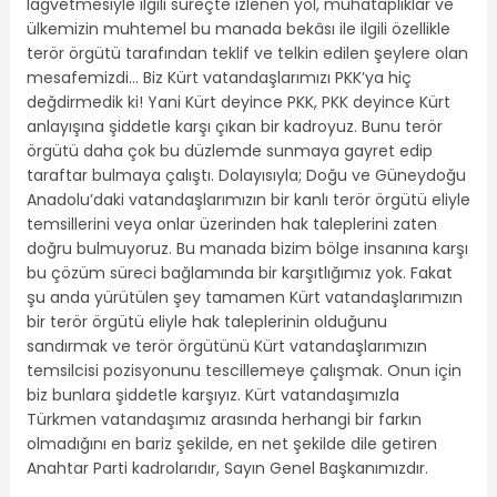
lağvetmesiyle ilgili süreçte izlenen yol, muhataplıklar ve
ülkemizin muhtemel bu manada bekâsı ile ilgili özellikle
terör örgütü tarafından teklif ve telkin edilen şeylere olan
mesafemizdi… Biz Kürt vatandaşlarımızı PKK’ya hiç
değdirmedik ki! Yani Kürt deyince PKK, PKK deyince Kürt
anlayışına şiddetle karşı çıkan bir kadroyuz. Bunu terör
örgütü daha çok bu düzlemde sunmaya gayret edip
taraftar bulmaya çalıştı. Dolayısıyla; Doğu ve Güneydoğu
Anadolu’daki vatandaşlarımızın bir kanlı terör örgütü eliyle
temsillerini veya onlar üzerinden hak taleplerini zaten
doğru bulmuyoruz. Bu manada bizim bölge insanına karşı
bu çözüm süreci bağlamında bir karşıtlığımız yok. Fakat
şu anda yürütülen şey tamamen Kürt vatandaşlarımızın
bir terör örgütü eliyle hak taleplerinin olduğunu
sandırmak ve terör örgütünü Kürt vatandaşlarımızın
temsilcisi pozisyonunu tescillemeye çalışmak. Onun için
biz bunlara şiddetle karşıyız. Kürt vatandaşımızla
Türkmen vatandaşımız arasında herhangi bir farkın
olmadığını en bariz şekilde, en net şekilde dile getiren
Anahtar Parti kadrolarıdır, Sayın Genel Başkanımızdır.