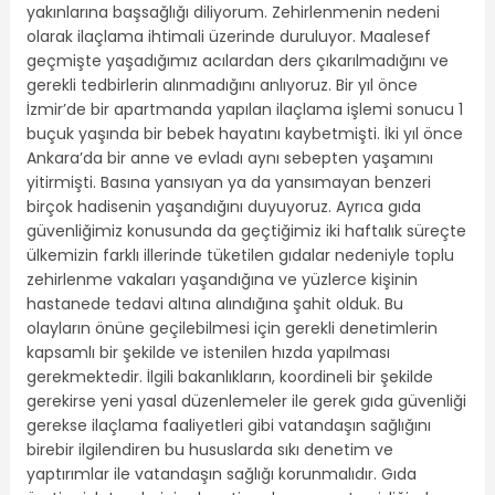
yakınlarına başsağlığı diliyorum. Zehirlenmenin nedeni
olarak ilaçlama ihtimali üzerinde duruluyor. Maalesef
geçmişte yaşadığımız acılardan ders çıkarılmadığını ve
gerekli tedbirlerin alınmadığını anlıyoruz. Bir yıl önce
İzmir’de bir apartmanda yapılan ilaçlama işlemi sonucu 1
buçuk yaşında bir bebek hayatını kaybetmişti. İki yıl önce
Ankara’da bir anne ve evladı aynı sebepten yaşamını
yitirmişti. Basına yansıyan ya da yansımayan benzeri
birçok hadisenin yaşandığını duyuyoruz. Ayrıca gıda
güvenliğimiz konusunda da geçtiğimiz iki haftalık süreçte
ülkemizin farklı illerinde tüketilen gıdalar nedeniyle toplu
zehirlenme vakaları yaşandığına ve yüzlerce kişinin
hastanede tedavi altına alındığına şahit olduk. Bu
olayların önüne geçilebilmesi için gerekli denetimlerin
kapsamlı bir şekilde ve istenilen hızda yapılması
gerekmektedir. İlgili bakanlıkların, koordineli bir şekilde
gerekirse yeni yasal düzenlemeler ile gerek gıda güvenliği
gerekse ilaçlama faaliyetleri gibi vatandaşın sağlığını
birebir ilgilendiren bu hususlarda sıkı denetim ve
yaptırımlar ile vatandaşın sağlığı korunmalıdır. Gıda