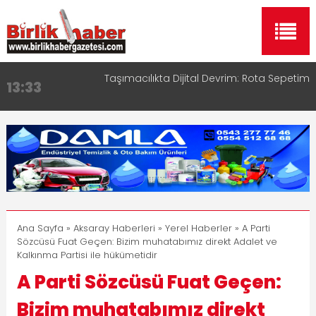
Aksaray OSB Bölge Müdürü Makam Koltuğunu
17:15
Çocuklara Bıraktı
Aksaray Esnaf Rehberi ile Google ve Yapay Zeka
16:00
Aramalarında Öne Çıkın
Aksaray Esnaf Rehberi Hizmete Girdi
8:23
Birlikhaber.com Yayın Hayatına Başladı | Hızlı ve
11:30
Akıllı Haber Platformu
Taşımacılıkta Dijital Devrim: Rota Sepetim
13:33
Ana Sayfa
»
Aksaray Haberleri
»
Yerel Haberler
» A Parti
Sözcüsü Fuat Geçen: Bizim muhatabımız direkt Adalet ve
Kalkınma Partisi ile hükümetidir
A Parti Sözcüsü Fuat Geçen:
Bizim muhatabımız direkt