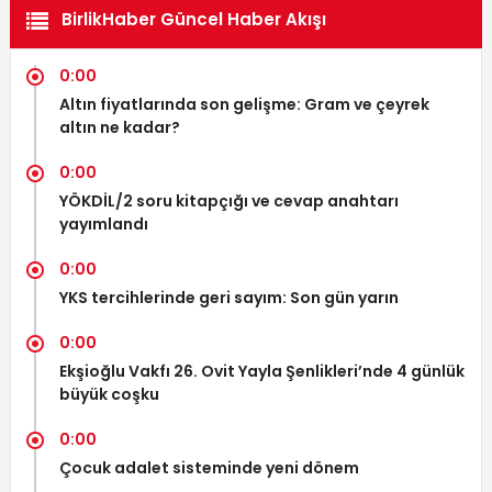
BirlikHaber Güncel Haber Akışı
0:00
Altın fiyatlarında son gelişme: Gram ve çeyrek
altın ne kadar?
0:00
YÖKDİL/2 soru kitapçığı ve cevap anahtarı
yayımlandı
0:00
YKS tercihlerinde geri sayım: Son gün yarın
0:00
Ekşioğlu Vakfı 26. Ovit Yayla Şenlikleri’nde 4 günlük
büyük coşku
0:00
Çocuk adalet sisteminde yeni dönem