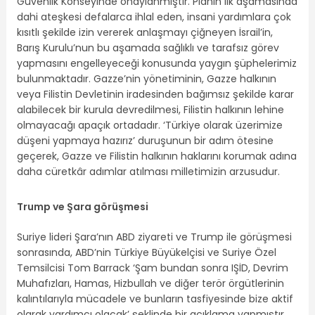
Güvenlik Konseyinde onaylanmıştır. Planın ilk aşamasında
dahi ateşkesi defalarca ihlal eden, insani yardımlara çok
kısıtlı şekilde izin vererek anlaşmayı çiğneyen İsrail’in,
Barış Kurulu’nun bu aşamada sağlıklı ve tarafsız görev
yapmasını engelleyeceği konusunda yaygın şüphelerimiz
bulunmaktadır. Gazze’nin yönetiminin, Gazze halkının
veya Filistin Devletinin iradesinden bağımsız şekilde karar
alabilecek bir kurula devredilmesi, Filistin halkının lehine
olmayacağı apaçık ortadadır. ‘Türkiye olarak üzerimize
düşeni yapmaya hazırız’ duruşunun bir adım ötesine
geçerek, Gazze ve Filistin halkının haklarını korumak adına
daha cüretkâr adımlar atılması milletimizin arzusudur.
Trump ve Şara görüşmesi
Suriye lideri Şara’nın ABD ziyareti ve Trump ile görüşmesi
sonrasında, ABD’nin Türkiye Büyükelçisi ve Suriye Özel
Temsilcisi Tom Barrack ‘Şam bundan sonra IŞİD, Devrim
Muhafızları, Hamas, Hizbullah ve diğer terör örgütlerinin
kalıntılarıyla mücadele ve bunların tasfiyesinde bize aktif
olarak yardımcı olacak’ şeklinde bir açıklama yapmıştır.