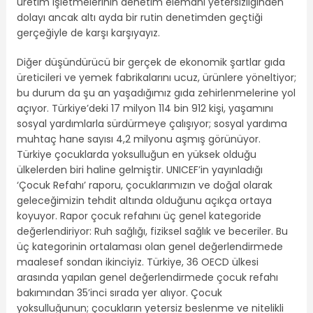
üretim işletmelerinin denetim elemanı yetersizliğinden
dolayı ancak altı ayda bir rutin denetimden geçtiği
gerçeğiyle de karşı karşıyayız.
Diğer düşündürücü bir gerçek de ekonomik şartlar gıda
üreticileri ve yemek fabrikalarını ucuz, ürünlere yöneltiyor;
bu durum da şu an yaşadığımız gıda zehirlenmelerine yol
açıyor. Türkiye’deki 17 milyon 114 bin 912 kişi, yaşamını
sosyal yardımlarla sürdürmeye çalışıyor; sosyal yardıma
muhtaç hane sayısı 4,2 milyonu aşmış görünüyor.
Türkiye çocuklarda yoksulluğun en yüksek olduğu
ülkelerden biri haline gelmiştir. UNICEF’in yayınladığı
‘Çocuk Refahı’ raporu, çocuklarımızın ve doğal olarak
geleceğimizin tehdit altında olduğunu açıkça ortaya
koyuyor. Rapor çocuk refahını üç genel kategoride
değerlendiriyor: Ruh sağlığı, fiziksel sağlık ve beceriler. Bu
üç kategorinin ortalaması olan genel değerlendirmede
maalesef sondan ikinciyiz. Türkiye, 36 OECD ülkesi
arasında yapılan genel değerlendirmede çocuk refahı
bakımından 35’inci sırada yer alıyor. Çocuk
yoksulluğunun; çocukların yetersiz beslenme ve nitelikli