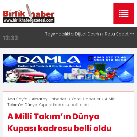
Taşımacılıkta Dijital Devrim: Rota Sepetim
13:33
Aksaray OSB Bölge Müdürü Makam Koltuğunu
17:15
Çocuklara Bıraktı
Aksaray Esnaf Rehberi ile Google ve Yapay Zeka
16:00
Aramalarında Öne Çıkın
Aksaray Esnaf Rehberi Hizmete Girdi
8:23
Birlikhaber.com Yayın Hayatına Başladı | Hızlı ve
11:30
Akıllı Haber Platformu
Ana Sayfa
»
Aksaray Haberleri
»
Yerel Haberler
» A Milli
Takım’ın Dünya Kupası kadrosu belli oldu
A Milli Takım’ın Dünya
Kupası kadrosu belli oldu