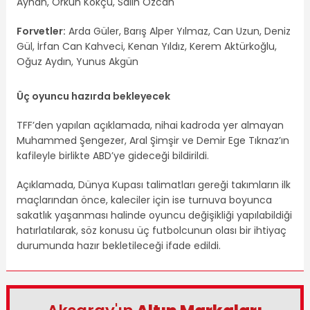
Ayhan, Orkun Kökçü, Salih Özcan
Forvetler:
Arda Güler, Barış Alper Yılmaz, Can Uzun, Deniz
Gül, İrfan Can Kahveci, Kenan Yıldız, Kerem Aktürkoğlu,
Oğuz Aydın, Yunus Akgün
Üç oyuncu hazırda bekleyecek
TFF’den yapılan açıklamada, nihai kadroda yer almayan
Muhammed Şengezer, Aral Şimşir ve Demir Ege Tıknaz’ın
kafileyle birlikte ABD’ye gideceği bildirildi.
Açıklamada, Dünya Kupası talimatları gereği takımların ilk
maçlarından önce, kaleciler için ise turnuva boyunca
sakatlık yaşanması halinde oyuncu değişikliği yapılabildiği
hatırlatılarak, söz konusu üç futbolcunun olası bir ihtiyaç
durumunda hazır bekletileceği ifade edildi.