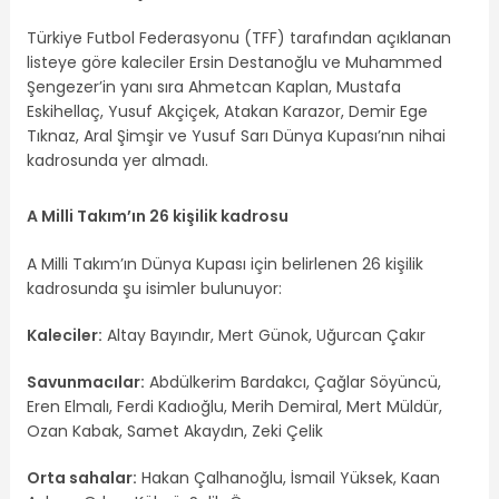
Türkiye Futbol Federasyonu (TFF) tarafından açıklanan
listeye göre kaleciler Ersin Destanoğlu ve Muhammed
Şengezer’in yanı sıra Ahmetcan Kaplan, Mustafa
Eskihellaç, Yusuf Akçiçek, Atakan Karazor, Demir Ege
Tıknaz, Aral Şimşir ve Yusuf Sarı Dünya Kupası’nın nihai
kadrosunda yer almadı.
A Milli Takım’ın 26 kişilik kadrosu
A Milli Takım’ın Dünya Kupası için belirlenen 26 kişilik
kadrosunda şu isimler bulunuyor:
Kaleciler:
Altay Bayındır, Mert Günok, Uğurcan Çakır
Savunmacılar:
Abdülkerim Bardakcı, Çağlar Söyüncü,
Eren Elmalı, Ferdi Kadıoğlu, Merih Demiral, Mert Müldür,
Ozan Kabak, Samet Akaydın, Zeki Çelik
Orta sahalar:
Hakan Çalhanoğlu, İsmail Yüksek, Kaan