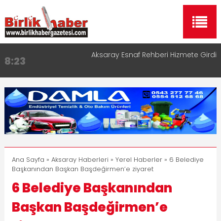
Aksaray Esnaf Rehberi Hizmete Girdi
8:23
Birlikhaber.com Yayın Hayatına Başladı | Hızlı ve
11:30
Akıllı Haber Platformu
Taşımacılıkta Dijital Devrim: Rota Sepetim
13:33
Aksaray OSB Bölge Müdürü Makam Koltuğunu
17:15
Çocuklara Bıraktı
Aksaray Esnaf Rehberi ile Google ve Yapay Zeka
16:00
Aramalarında Öne Çıkın
Ana Sayfa
»
Aksaray Haberleri
»
Yerel Haberler
» 6 Belediye
Başkanından Başkan Başdeğirmen’e ziyaret
6 Belediye Başkanından
Başkan Başdeğirmen’e