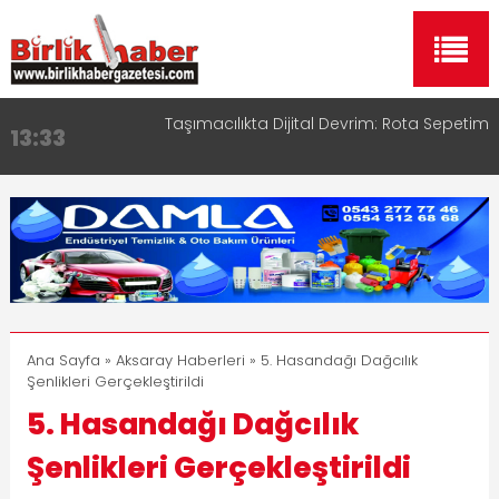
Taşımacılıkta Dijital Devrim: Rota Sepetim
13:33
Aksaray OSB Bölge Müdürü Makam Koltuğunu
17:15
Çocuklara Bıraktı
Aksaray Esnaf Rehberi ile Google ve Yapay Zeka
16:00
Aramalarında Öne Çıkın
Aksaray Esnaf Rehberi Hizmete Girdi
8:23
Birlikhaber.com Yayın Hayatına Başladı | Hızlı ve
11:30
Akıllı Haber Platformu
Ana Sayfa
»
Aksaray Haberleri
» 5. Hasandağı Dağcılık
Şenlikleri Gerçekleştirildi
5. Hasandağı Dağcılık
Şenlikleri Gerçekleştirildi