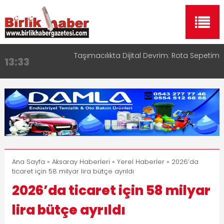
Aksaray OSB Bölge Müdürü Makam Koltuğunu
17:15
Çocuklara Bıraktı
Aksaray Esnaf Rehberi ile Google ve Yapay Zeka
16:00
Aramalarında Öne Çıkın
Aksaray Esnaf Rehberi Hizmete Girdi
8:23
Birlikhaber.com Yayın Hayatına Başladı | Hızlı ve
11:30
Akıllı Haber Platformu
Taşımacılıkta Dijital Devrim: Rota Sepetim
13:33
Ana Sayfa
»
Aksaray Haberleri
»
Yerel Haberler
» 2026’da
ticaret için 58 milyar lira bütçe ayrıldı
2026’da ticaret için 58 milyar
lira bütçe ayrıldı