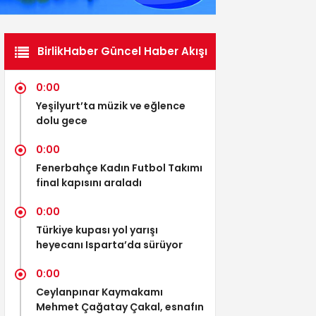
BirlikHaber Güncel Haber Akışı
0:00
Yeşilyurt’ta müzik ve eğlence
dolu gece
0:00
Fenerbahçe Kadın Futbol Takımı
final kapısını araladı
0:00
Türkiye kupası yol yarışı
heyecanı Isparta’da sürüyor
0:00
Ceylanpınar Kaymakamı
Mehmet Çağatay Çakal, esnafın