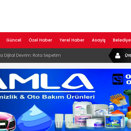
Güncel
Özel Haber
Yerel Haber
Asayiş
Belediye
ta Dijital Devrim: Rota Sepetim
ÜY
B Bölge Müdürü Makam Koltuğunu
ıraktı
af Rehberi ile Google ve Yapay Zeka
da Öne Çıkın
af Rehberi Hizmete Girdi
com Yayın Hayatına Başladı | Hızlı ve Akıllı
formu