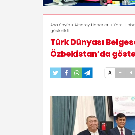
Ana Sayfa
»
Aksaray Haberleri
»
Yerel Habe
gösterildi
Türk Dünyası Belgese
Özbekistan’da göste
A
-
+