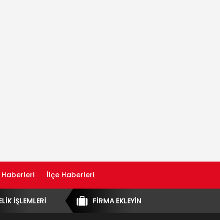
 Haberleri
İlçe Haberleri
ELİK İŞLEMLERİ
FİRMA EKLEYİN