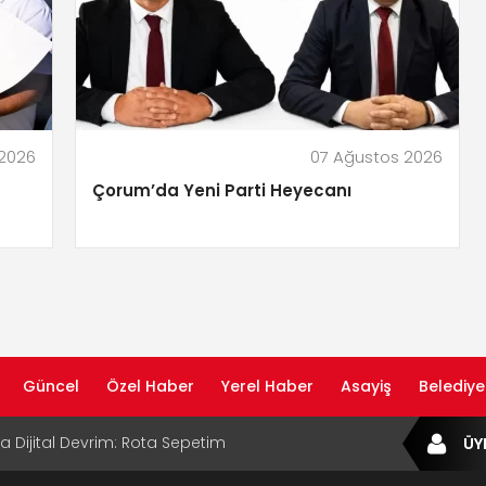
 2026
07 Ağustos 2026
Çorum’da Yeni Parti Heyecanı
Güncel
Özel Haber
Yerel Haber
Asayiş
Belediye
ta Dijital Devrim: Rota Sepetim
ÜY