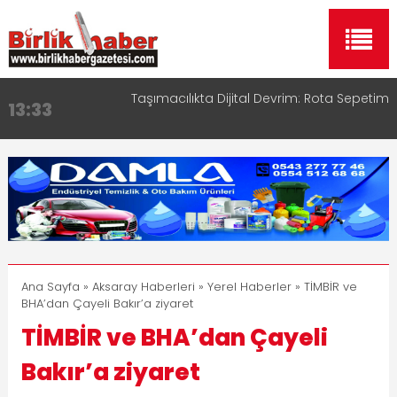
Taşımacılıkta Dijital Devrim: Rota Sepetim
13:33
Aksaray OSB Bölge Müdürü Makam Koltuğunu
17:15
Çocuklara Bıraktı
Aksaray Esnaf Rehberi ile Google ve Yapay Zeka
16:00
Aramalarında Öne Çıkın
Aksaray Esnaf Rehberi Hizmete Girdi
8:23
Birlikhaber.com Yayın Hayatına Başladı | Hızlı ve
11:30
Akıllı Haber Platformu
Ana Sayfa
»
Aksaray Haberleri
»
Yerel Haberler
» TİMBİR ve
BHA’dan Çayeli Bakır’a ziyaret
TİMBİR ve BHA’dan Çayeli
Bakır’a ziyaret