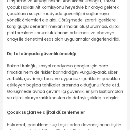
Ulaştırma ve Altyapı Bakanı Abdulkadir Uraloğlu, TBMM
Çocuk Hakları Alt Komisyonu heyetiyle bir araya gelerek
çocukların sosyal medyada güvenliğini sağlamaya
yönelik önlemleri ele aldı. Görüşmede, zararlı içeriklere
karşı güçlü denetim mekanizmaları oluşturulması, dijital
platformların sorumluluklarının artırılması ve ebeveyn
onayı ile denetimi esas alan uygulamalar değerlendirildi.
Dijital dünyada güvenlik önceliği
Bakan Uraloğlu, sosyal medyanın gençler için hem
fırsatlar hem de riskler barındırdığını vurgulayarak, siber
zorbalık, çevrimiçi taciz ve uygunsuz içeriklerin çocukları
etkileyen başlıca tehlikeler arasında olduğunu ifade etti.
Görüşmede ayrıca çevrim içi güvenlik, erişim kısıtlamaları
ve dijital okuryazarlık konuları da detaylı şekilde tartışıldı.
Çocuk suçları ve dijital düzenlemeler
Hükümet, çocukların suç teşkil eden davranışlarına ilişkin