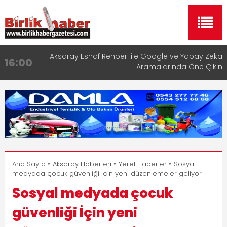
Aksaray Esnaf Rehberi ile Google ve Yapay Zeka
16:00
Aramalarında Öne Çıkın
Aksaray Esnaf Rehberi Hizmete Girdi
8:23
Birlikhaber.com Yayın Hayatına Başladı | Hızlı ve
11:30
Akıllı Haber Platformu
Taşımacılıkta Dijital Devrim: Rota Sepetim
13:33
Aksaray OSB Bölge Müdürü Makam Koltuğunu
17:15
Çocuklara Bıraktı
Ana Sayfa
»
Aksaray Haberleri
»
Yerel Haberler
» Sosyal
medyada çocuk güvenliği İçin yeni düzenlemeler geliyor
Sosyal medyada çocuk
güvenliği İçin yeni