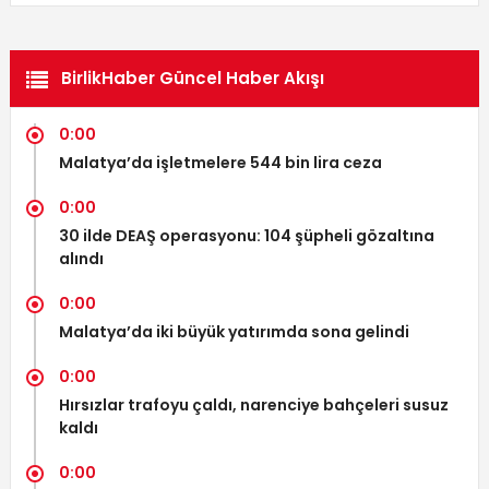
BirlikHaber Güncel Haber Akışı
0:00
Malatya’da işletmelere 544 bin lira ceza
0:00
30 ilde DEAŞ operasyonu: 104 şüpheli gözaltına
alındı
0:00
Malatya’da iki büyük yatırımda sona gelindi
0:00
Hırsızlar trafoyu çaldı, narenciye bahçeleri susuz
kaldı
0:00