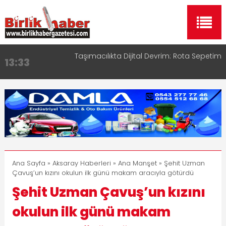
Aksaray OSB Bölge Müdürü Makam Koltuğunu
17:15
Çocuklara Bıraktı
Aksaray Esnaf Rehberi ile Google ve Yapay Zeka
16:00
Aramalarında Öne Çıkın
Aksaray Esnaf Rehberi Hizmete Girdi
8:23
Birlikhaber.com Yayın Hayatına Başladı | Hızlı ve
11:30
Akıllı Haber Platformu
Taşımacılıkta Dijital Devrim: Rota Sepetim
13:33
Ana Sayfa
»
Aksaray Haberleri
»
Ana Manşet
» Şehit Uzman
Çavuş’un kızını okulun ilk günü makam aracıyla götürdü
Şehit Uzman Çavuş’un kızını
okulun ilk günü makam