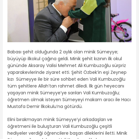
Babası şehit olduğunda 2 aylık olan minik Sümeyye;
büyüyüp ilkokul çağına geldi. Minik şehit kızının ilk okul
gününde Aksaray Valisi Mehmet Ali Kumbuzoğlu sürpriz
yaparakevlerinde ziyaret etti. Şehit Özbek’in eşi Zeynep
kızı Sümeyye ile bir süre sohbet eden Vali Kumbuzoğlu
tüm şehitlere Allah’tan rahmet diledi. İlk gün heyecanı
yaşayan minik Sümeyye’ye sarılan Vali Kumbuzoğlu;
öğretmen olmak isteyen Sümeyeyi makam aracı ile Hacı
Mustafa Demir İlkokulu’na götürdü.
Elini bırakmayan minik Sümeyye’yi arkadaşları ve
öğretmeni ile buluşturan Vali Kumbuzoğlu çeşitli
hediyeler verdiği öğrencilere başarı dileklerini iletti. Minik