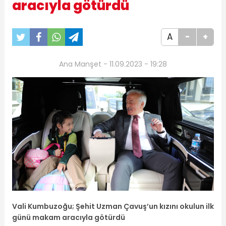
aracıyla götürdü
A
-
+
Ana Manşet - 11.09.2023 - 19:28
Vali Kumbuzoğu; Şehit Uzman Çavuş’un kızını okulun ilk
günü makam aracıyla götürdü