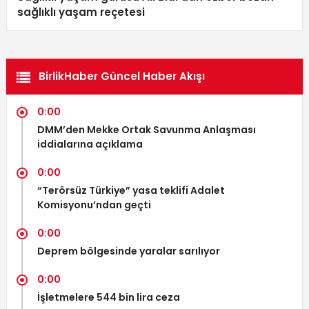
sağlıklı yaşam reçetesi
BirlikHaber Güncel Haber Akışı
0:00
DMM’den Mekke Ortak Savunma Anlaşması
iddialarına açıklama
0:00
“Terörsüz Türkiye” yasa teklifi Adalet
Komisyonu’ndan geçti
0:00
Deprem bölgesinde yaralar sarılıyor
0:00
İşletmelere 544 bin lira ceza