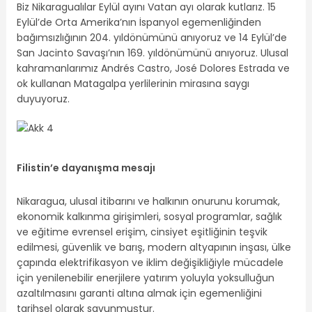
Biz Nikaragualılar Eylül ayını Vatan ayı olarak kutlarız. 15
Eylül’de Orta Amerika’nın İspanyol egemenliğinden
bağımsızlığının 204. yıldönümünü anıyoruz ve 14 Eylül’de
San Jacinto Savaşı’nın 169. yıldönümünü anıyoruz. Ulusal
kahramanlarımız Andrés Castro, José Dolores Estrada ve
ok kullanan Matagalpa yerlilerinin mirasına saygı
duyuyoruz.
Filistin’e
d
ayanışma
m
esajı
Nikaragua, ulusal itibarını ve halkının onurunu korumak,
ekonomik kalkınma girişimleri, sosyal programlar, sağlık
ve eğitime evrensel erişim, cinsiyet eşitliğinin teşvik
edilmesi, güvenlik ve barış, modern altyapının inşası, ülke
çapında elektrifikasyon ve iklim değişikliğiyle mücadele
için yenilenebilir enerjilere yatırım yoluyla yoksulluğun
azaltılmasını garanti altına almak için egemenliğini
tarihsel olarak savunmuştur.