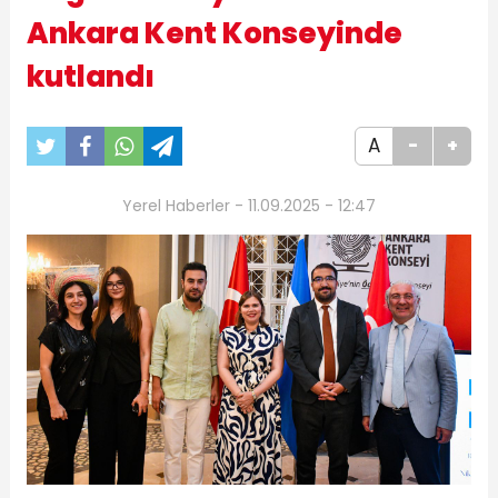
Ankara Kent Konseyinde
kutlandı
A
-
+
Yerel Haberler - 11.09.2025 - 12:47