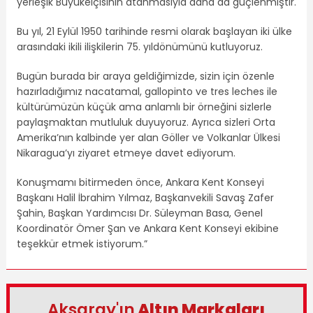
yerleşik Büyükelçisinin atanmasıyla daha da güçlenmiştir.
Bu yıl, 21 Eylül 1950 tarihinde resmi olarak başlayan iki ülke
arasındaki ikili ilişkilerin 75. yıldönümünü kutluyoruz.
Bugün burada bir araya geldiğimizde, sizin için özenle
hazırladığımız nacatamal, gallopinto ve tres leches ile
kültürümüzün küçük ama anlamlı bir örneğini sizlerle
paylaşmaktan mutluluk duyuyoruz. Ayrıca sizleri Orta
Amerika’nın kalbinde yer alan Göller ve Volkanlar Ülkesi
Nikaragua’yı ziyaret etmeye davet ediyorum.
Konuşmamı bitirmeden önce, Ankara Kent Konseyi
Başkanı Halil İbrahim Yılmaz, Başkanvekili Savaş Zafer
Şahin, Başkan Yardımcısı Dr. Süleyman Basa, Genel
Koordinatör Ömer Şan ve Ankara Kent Konseyi ekibine
teşekkür etmek istiyorum.”
Aksaray'ın
Altın Markaları