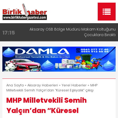
Aksaray OSB Bölge Müdürü Makam Koltuğunu
17:15
Çocuklara Bıraktı
Aksaray Esnaf Rehberi ile Google ve Yapay Zeka
16:00
Aramalarında Öne Çıkın
Aksaray Esnaf Rehberi Hizmete Girdi
8:23
Birlikhaber.com Yayın Hayatına Başladı | Hızlı ve
11:30
Akıllı Haber Platformu
Taşımacılıkta Dijital Devrim: Rota Sepetim
13:33
Ana Sayfa
»
Aksaray Haberleri
»
Yerel Haberler
» MHP
Milletvekili Semih Yalçın’dan “Küresel Eşkıyalık” çıkışı
MHP Milletvekili Semih
Yalçın’dan “Küresel