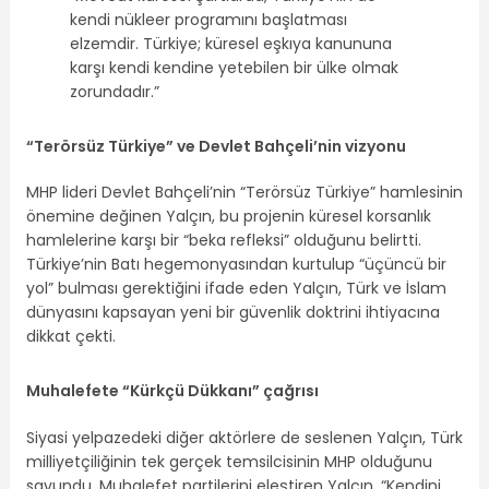
kendi nükleer programını başlatması
elzemdir. Türkiye; küresel eşkıya kanununa
karşı kendi kendine yetebilen bir ülke olmak
zorundadır.”
“Terörsüz Türkiye” ve Devlet Bahçeli’nin vizyonu
MHP lideri Devlet Bahçeli’nin “Terörsüz Türkiye” hamlesinin
önemine değinen Yalçın, bu projenin küresel korsanlık
hamlelerine karşı bir “beka refleksi” olduğunu belirtti.
Türkiye’nin Batı hegemonyasından kurtulup “üçüncü bir
yol” bulması gerektiğini ifade eden Yalçın, Türk ve İslam
dünyasını kapsayan yeni bir güvenlik doktrini ihtiyacına
dikkat çekti.
Muhalefete “Kürkçü Dükkanı” çağrısı
Siyasi yelpazedeki diğer aktörlere de seslenen Yalçın, Türk
milliyetçiliğinin tek gerçek temsilcisinin MHP olduğunu
savundu. Muhalefet partilerini eleştiren Yalçın, “Kendini