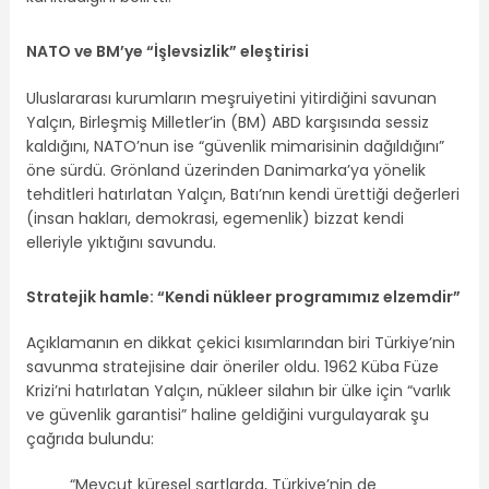
NATO ve BM’ye “İşlevsizlik” eleştirisi
Uluslararası kurumların meşruiyetini yitirdiğini savunan
Yalçın, Birleşmiş Milletler’in (BM) ABD karşısında sessiz
kaldığını, NATO’nun ise “güvenlik mimarisinin dağıldığını”
öne sürdü. Grönland üzerinden Danimarka’ya yönelik
tehditleri hatırlatan Yalçın, Batı’nın kendi ürettiği değerleri
(insan hakları, demokrasi, egemenlik) bizzat kendi
elleriyle yıktığını savundu.
Stratejik hamle: “Kendi nükleer programımız elzemdir”
Açıklamanın en dikkat çekici kısımlarından biri Türkiye’nin
savunma stratejisine dair öneriler oldu. 1962 Küba Füze
Krizi’ni hatırlatan Yalçın, nükleer silahın bir ülke için “varlık
ve güvenlik garantisi” haline geldiğini vurgulayarak şu
çağrıda bulundu:
“Mevcut küresel şartlarda, Türkiye’nin de