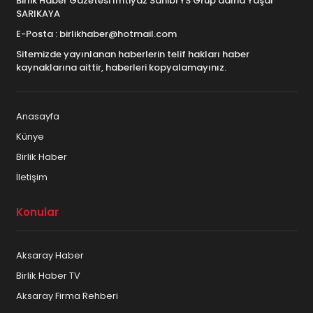
Birlik Haber Gazetesi İmtiyaz Sahibi YS Grup adına Yaşar
SARIKAYA
E-Posta : birlikhaber@hotmail.com
Sitemizde yayınlanan haberlerin telif hakları haber
kaynaklarına aittir, haberleri kopyalamayınız.
Anasayfa
Künye
Birlik Haber
İletişim
Konular
Aksaray Haber
Birlik Haber TV
Aksaray Firma Rehberi