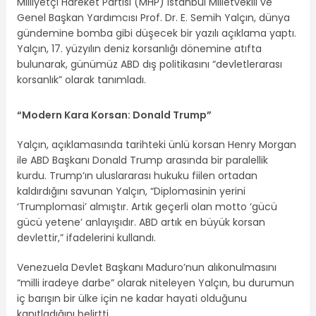
Milliyetçi Hareket Partisi (MHP) İstanbul Milletvekili ve
Genel Başkan Yardımcısı Prof. Dr. E. Semih Yalçın, dünya
gündemine bomba gibi düşecek bir yazılı açıklama yaptı.
Yalçın, 17. yüzyılın deniz korsanlığı dönemine atıfta
bulunarak, günümüz ABD dış politikasını “devletlerarası
korsanlık” olarak tanımladı.
“Modern Kara Korsan: Donald Trump”
Yalçın, açıklamasında tarihteki ünlü korsan Henry Morgan
ile ABD Başkanı Donald Trump arasında bir paralellik
kurdu. Trump’ın uluslararası hukuku fiilen ortadan
kaldırdığını savunan Yalçın, “Diplomasinin yerini
‘Trumplomasi’ almıştır. Artık geçerli olan motto ‘gücü
gücü yetene’ anlayışıdır. ABD artık en büyük korsan
devlettir,” ifadelerini kullandı.
Venezuela Devlet Başkanı Maduro’nun alıkonulmasını
“milli iradeye darbe” olarak niteleyen Yalçın, bu durumun
iç barışın bir ülke için ne kadar hayati olduğunu
kanıtladığını belirtti.