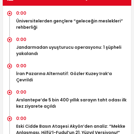
0:00
Üniversitelerden gençlere “geleceğin meslekleri”
rehberliği
0:00
Jandarmadan uyuşturucu operasyonu: 1 şüpheli
yakalandı
0:00
İran Pazarına Alternatif: Gözler Kuzey Irak’a
Çevrildi
0:00
Arslantepe’de 5 bin 400 yıllık sarayın taht odası ilk
kez ziyarete açıldı
0:00
Eski Cidde Basın Ataşesi Akyön’den analiz: “Mekke
Anlaşması, Hilfü’l-Fudul’un 21. Yüzyıl Versiyonu!”