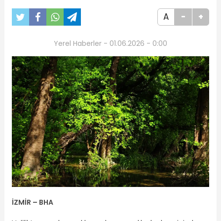
A
-
+
Yerel Haberler - 01.06.2026 - 0:00
İZMİR – BHA