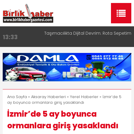
Taşımacılıkta Dijital Devrim: Rota Sepetim
13:33
Aksaray OSB Bölge Müdürü Makam Koltuğunu
17:15
Çocuklara Bıraktı
Aksaray Esnaf Rehberi ile Google ve Yapay Zeka
16:00
Aramalarında Öne Çıkın
Aksaray Esnaf Rehberi Hizmete Girdi
8:23
Birlikhaber.com Yayın Hayatına Başladı | Hızlı ve
11:30
Akıllı Haber Platformu
Ana Sayfa
»
Aksaray Haberleri
»
Yerel Haberler
» İzmir’de 5
ay boyunca ormanlara giriş yasaklandı
İzmir’de 5 ay boyunca
ormanlara giriş yasaklandı