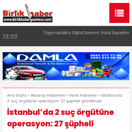
Taşımacılıkta Dijital Devrim: Rota Sepetim
13:33
Aksaray OSB Bölge Müdürü Makam Koltuğunu
17:15
Çocuklara Bıraktı
Aksaray Esnaf Rehberi ile Google ve Yapay Zeka
16:00
Aramalarında Öne Çıkın
Aksaray Esnaf Rehberi Hizmete Girdi
8:23
Birlikhaber.com Yayın Hayatına Başladı | Hızlı ve
11:30
Akıllı Haber Platformu
Ana Sayfa
»
Aksaray Haberleri
»
Yerel Haberler
» İstanbul’da
2 suç örgütüne operasyon: 27 şüpheli gözaltında
İstanbul’da 2 suç örgütüne
operasyon: 27 şüpheli