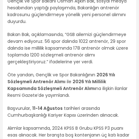
Gençlik ve Spor Bakanı Osman Aşkın Bak, sosyal medya
hesabından yaptığı paylaşımda, Bakanlığın antrenör
kadrosunu güçlendirmeye yönelik yeni personel alımını
duyurdu.
Bakan Bak, açıklamasında, “GSB ailemizi güçlendirmeye
devam ediyoruz. 56 spor dalında 1022 antrenör, 29 spor
dalında ise millilik kapsamında 178 antrenör olmak üzere
toplamda 1200 sözleşmeli antrenör alımı
gerçekleştiriyoruz.” ifadelerine yer verdi.
Öte yandan, Gençlik ve Spor Bakanlığının
2026 Yılı
Sözleşmeli Antrenör Alımı
ile
2026 Yılı Millilik
Kapsamında Sözleşmeli Antrenör Alımı
na ilişkin ilanlar
Resmi Gazete’de yayımlandı.
Başvurular,
11-14 Ağustos
tarihleri arasında
Cumhurbaşkanlığı Kariyer Kapısı üzerinden alınacak.
Alımlar kapsamında, 2024 KPSS B Grubu KPSS P3 puanı
esas alınacak. Her branşta boş kontenjanın üç katı kadar