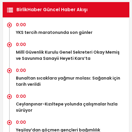
BirlikHaber Güncel Haber Akışı
0:00
YKS tercih maratonunda son günler
0:00
Millî Güvenlik Kurulu Genel Sekreteri Okay Memiş
ve Savunma Sanayii Heyeti Kars’ta
0:00
Bunaltan sıcaklara yağmur molası: Sağanak için
tarih verildi
0:00
Ceylanpınar-Kızıltepe yolunda çalışmalar hızla
sürüyor
0:00
Yeşilay’dan göçmen gençleri bağımlılık