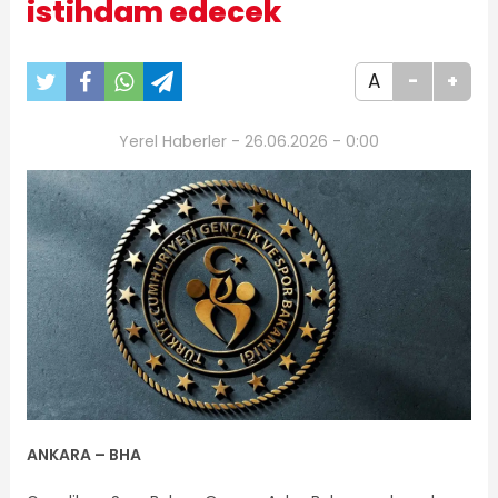
istihdam edecek
A
-
+
Yerel Haberler - 26.06.2026 - 0:00
ANKARA – BHA