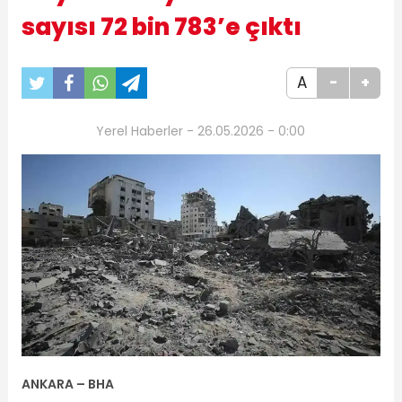
sayısı 72 bin 783’e çıktı
A
-
+
Yerel Haberler - 26.05.2026 - 0:00
ANKARA – BHA