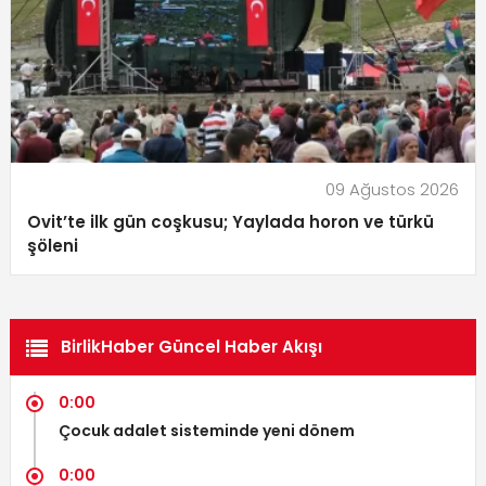
09 Ağustos 2026
Ovit’te ilk gün coşkusu; Yaylada horon ve türkü
şöleni
BirlikHaber Güncel Haber Akışı
0:00
Çocuk adalet sisteminde yeni dönem
0:00