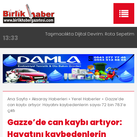
Taşımacılıkta Dijital Devrim: Rota Sepetim
13:33
Aksaray OSB Bölge Müdürü Makam Koltuğunu
17:15
Çocuklara Bıraktı
Aksaray Esnaf Rehberi ile Google ve Yapay Zeka
16:00
Aramalarında Öne Çıkın
Aksaray Esnaf Rehberi Hizmete Girdi
8:23
Birlikhaber.com Yayın Hayatına Başladı | Hızlı ve
11:30
Akıllı Haber Platformu
Ana Sayfa
»
Aksaray Haberleri
»
Yerel Haberler
» Gazze’de
can kaybı artıyor: Hayatını kaybedenlerin sayısı 72 bin 783’e
çıktı
Gazze’de can kaybı artıyor:
Hayatını kaybedenlerin