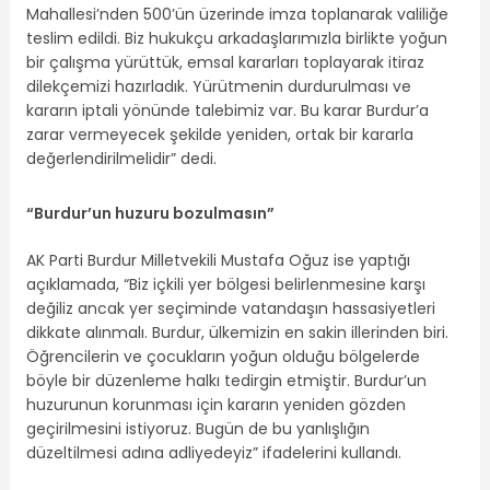
Mahallesi’nden 500’ün üzerinde imza toplanarak valiliğe
teslim edildi. Biz hukukçu arkadaşlarımızla birlikte yoğun
bir çalışma yürüttük, emsal kararları toplayarak itiraz
dilekçemizi hazırladık. Yürütmenin durdurulması ve
kararın iptali yönünde talebimiz var. Bu karar Burdur’a
zarar vermeyecek şekilde yeniden, ortak bir kararla
değerlendirilmelidir” dedi.
“Burdur’un huzuru bozulmasın”
AK Parti Burdur Milletvekili Mustafa Oğuz ise yaptığı
açıklamada, “Biz içkili yer bölgesi belirlenmesine karşı
değiliz ancak yer seçiminde vatandaşın hassasiyetleri
dikkate alınmalı. Burdur, ülkemizin en sakin illerinden biri.
Öğrencilerin ve çocukların yoğun olduğu bölgelerde
böyle bir düzenleme halkı tedirgin etmiştir. Burdur’un
huzurunun korunması için kararın yeniden gözden
geçirilmesini istiyoruz. Bugün de bu yanlışlığın
düzeltilmesi adına adliyedeyiz” ifadelerini kullandı.