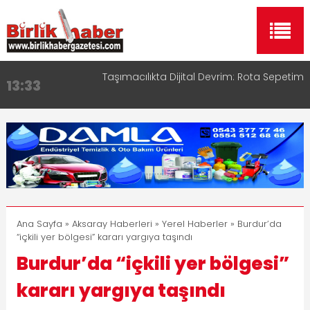
Taşımacılıkta Dijital Devrim: Rota Sepetim
13:33
Aksaray OSB Bölge Müdürü Makam Koltuğunu
17:15
Çocuklara Bıraktı
Aksaray Esnaf Rehberi ile Google ve Yapay Zeka
16:00
Aramalarında Öne Çıkın
Aksaray Esnaf Rehberi Hizmete Girdi
8:23
Birlikhaber.com Yayın Hayatına Başladı | Hızlı ve
11:30
Akıllı Haber Platformu
Ana Sayfa
»
Aksaray Haberleri
»
Yerel Haberler
» Burdur’da
“içkili yer bölgesi” kararı yargıya taşındı
Burdur’da “içkili yer bölgesi”
kararı yargıya taşındı