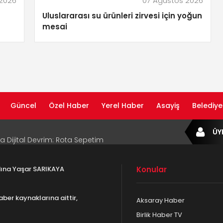
 2026
07 Ağustos 2026
Uluslararası su ürünleri zirvesi için yoğun
mesai
Güncel
Özel Haber
Yerel Haber
Asayiş
Belediye
ta Dijital Devrim: Rota Sepetim
ÜY
B Bölge Müdürü Makam Koltuğunu
ıraktı
adına Yaşar SARIKAYA
Konular
af Rehberi ile Google ve Yapay Zeka
da Öne Çıkın
aber kaynaklarına aittir,
Aksaray Haber
af Rehberi Hizmete Girdi
Birlik Haber TV