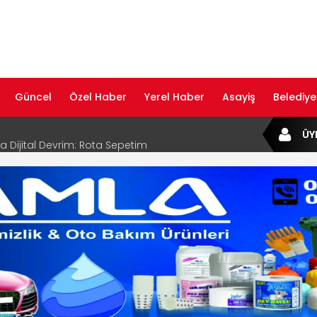
Güncel
Özel Haber
Yerel Haber
Asayiş
Belediye
ta Dijital Devrim: Rota Sepetim
ÜY
B Bölge Müdürü Makam Koltuğunu
ıraktı
af Rehberi ile Google ve Yapay Zeka
da Öne Çıkın
af Rehberi Hizmete Girdi
com Yayın Hayatına Başladı | Hızlı ve Akıllı
formu