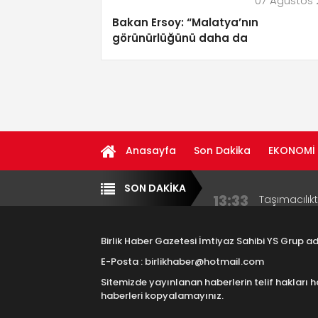
07 Ağustos
Bakan Ersoy: “Malatya’nın
görünürlüğünü daha da
güçlendireceğiz”
Anasayfa
Son Dakika
EKONOMİ
13:33
Taşımacılık
SON DAKİKA
Yazarlar
Diğer
17:15
Aksaray OS
Çocuklara B
Birlik Haber Gazetesi İmtiyaz Sahibi YS Grup 
16:00
Aksaray Esn
E-Posta : birlikhaber@hotmail.com
Aramaların
Sitemizde yayınlanan haberlerin telif hakları h
8:23
Aksaray Esn
haberleri kopyalamayınız.